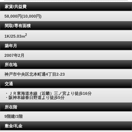
家賃/共益費
58,000円(10,000円)
間取/専有面積
2
1K/25.03m
築年月
2007年2月
所在地
神戸市中央区北本町通4丁目2-23
交通
・ＪＲ東海道本線（近畿）三ノ宮より徒歩16分
・阪神本線春日野道より徒歩5分
所在階
9階建/3階
敷金/礼金