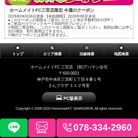
ホームメイトFC三宮店限定 今週のクーポン
2026年08月06日更新 【有効期限】 2026年08月末頃
●このクーポンの画面をご提示いただくと仲介手数料50％OFF！
●ご来店だけでマックカード500円分プレゼント！
※初回ご来店時に、このクーポン画面をご提示ください。初回以降にお申し
出の場合、割引適用はできません。
※他のクーポンとは併用できません。
トップ
エリア検索
沿線検索
地図検索
ホームメイトFC 三宮店 (有)アパマン住宅
〒650-0021
神戸市中央区三宮町１丁目８番１号
さんプラザ １１２号室
PC版表示
Copyright ©
2009-2026 HomemateFC SANNOMIYA. All rights reserved.
078-334-2960