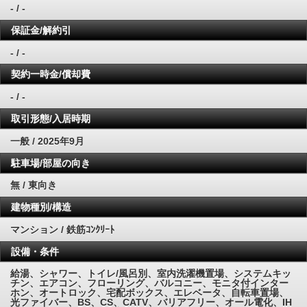
- / -
保証金/解約引
- / -
契約一時金/償却費
- / -
取引形態/入居時期
一般 / 2025年9月
駐車場/部屋の向き
無 / 東向き
建物種別/構造
マンション / 鉄筋ｺﾝｸﾘｰﾄ
設備・条件
給湯、シャワー、トイレ/風呂別、室内洗濯機置場、システムキッ
チン、エアコン、フローリング、バルコニー、モニタ付インター
ホン、オートロック、宅配ボックス、エレベータ、自転車置場、
光ファイバー、BS、CS、CATV、バリアフリー、オール電化、IH