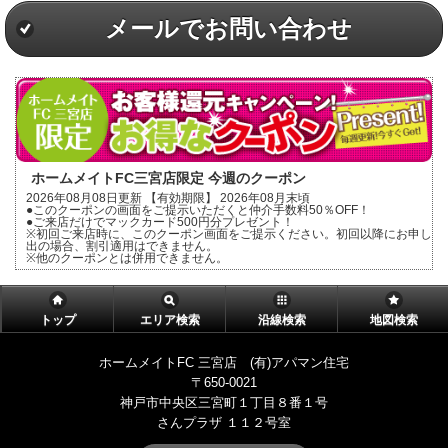
メールでお問い合わせ
ホームメイトFC三宮店限定 今週のクーポン
2026年08月08日更新 【有効期限】 2026年08月末頃
●このクーポンの画面をご提示いただくと仲介手数料50％OFF！
●ご来店だけでマックカード500円分プレゼント！
※初回ご来店時に、このクーポン画面をご提示ください。初回以降にお申し
出の場合、割引適用はできません。
※他のクーポンとは併用できません。
トップ
エリア検索
沿線検索
地図検索
ホームメイトFC 三宮店 (有)アパマン住宅
〒650-0021
神戸市中央区三宮町１丁目８番１号
さんプラザ １１２号室