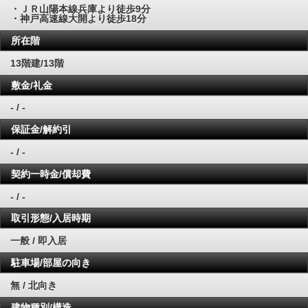
・ＪＲ山陽本線兵庫より徒歩9分
・神戸高速線大開より徒歩18分
所在階
13階建/13階
敷金/礼金
- / -
保証金/解約引
- / -
契約一時金/償却費
- / -
取引形態/入居時期
一般 / 即入居
駐車場/部屋の向き
無 / 北向き
建物種別/構造