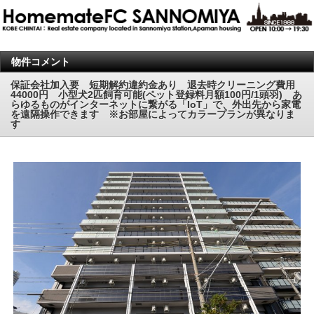
物件コメント
保証会社加入要 短期解約違約金あり 退去時クリーニング費用
44000円 小型犬2匹飼育可能(ペット登録料月額100円/1頭羽) あ
らゆるものがインターネットに繋がる「IoT」で、外出先から家電
を遠隔操作できます ※お部屋によってカラープランが異なりま
す