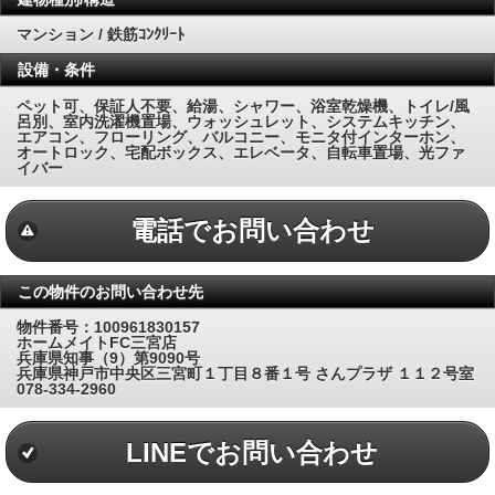
マンション / 鉄筋ｺﾝｸﾘｰﾄ
設備・条件
ペット可、保証人不要、給湯、シャワー、浴室乾燥機、トイレ/風
呂別、室内洗濯機置場、ウォッシュレット、システムキッチン、
エアコン、フローリング、バルコニー、モニタ付インターホン、
オートロック、宅配ボックス、エレベータ、自転車置場、光ファ
イバー
電話でお問い合わせ
この物件のお問い合わせ先
物件番号：100961830157
ホームメイトFC三宮店
兵庫県知事（9）第9090号
兵庫県神戸市中央区三宮町１丁目８番１号 さんプラザ １１２号室
078-334-2960
LINEでお問い合わせ