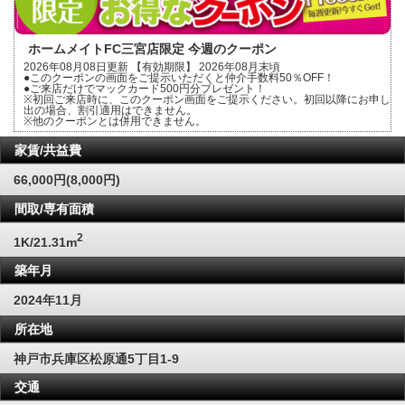
ホームメイトFC三宮店限定 今週のクーポン
2026年08月08日更新 【有効期限】 2026年08月末頃
●このクーポンの画面をご提示いただくと仲介手数料50％OFF！
●ご来店だけでマックカード500円分プレゼント！
※初回ご来店時に、このクーポン画面をご提示ください。初回以降にお申し
出の場合、割引適用はできません。
※他のクーポンとは併用できません。
家賃/共益費
66,000円(8,000円)
間取/専有面積
2
1K/21.31m
築年月
2024年11月
所在地
神戸市兵庫区松原通5丁目1-9
交通