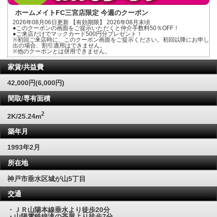
ホームメイトFC三宮店限定 今週のクーポン
2026年08月06日更新 【有効期限】 2026年08月末頃
●このクーポンの画面をご提示いただくと仲介手数料50％OFF！
●ご来店だけでマックカード500円分プレゼント！
※初回ご来店時に、このクーポン画面をご提示ください。初回以降にお申し
出の場合、割引適用はできません。
※他のクーポンとは併用できません。
家賃/共益費
42,000円(6,000円)
間取/専有面積
2
2K/25.24m
築年月
1993年2月
所在地
神戸市垂水区城が山5丁目
交通
・ＪＲ山陽本線垂水より徒歩20分
・山陽電鉄線滝の茶屋より徒歩7分