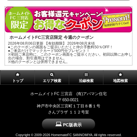
ホームメイトFC三宮店限定 今週のクーポン
2026年08月06日更新 【有効期限】 2026年08月末頃
●このクーポンの画面をご提示いただくと仲介手数料50％OFF！
●ご来店だけでマックカード500円分プレゼント！
※初回ご来店時に、このクーポン画面をご提示ください。初回以降にお申し
出の場合、割引適用はできません。
※他のクーポンとは併用できません。
トップ
エリア検索
沿線検索
地図検索
ホームメイトFC 三宮店 (有)アパマン住宅
〒650-0021
神戸市中央区三宮町１丁目８番１号
さんプラザ １１２号室
PC版表示
Copyright ©
2009-2026 HomemateFC SANNOMIYA. All rights reserved.