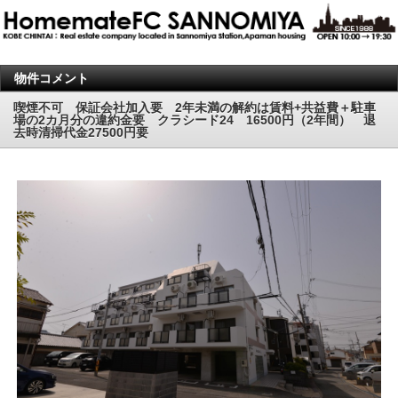
物件コメント
喫煙不可 保証会社加入要 2年未満の解約は賃料+共益費＋駐車
場の2カ月分の違約金要 クラシード24 16500円（2年間） 退
去時清掃代金27500円要