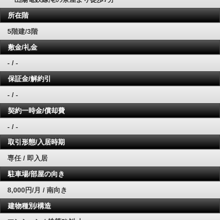
所在階
5階建/3階
敷金/礼金
- / -
保証金/解約引
- / -
契約一時金/償却費
- / -
取引形態/入居時期
専任 / 即入居
駐車場/部屋の向き
8,000円/月 / 南向き
建物種別/構造