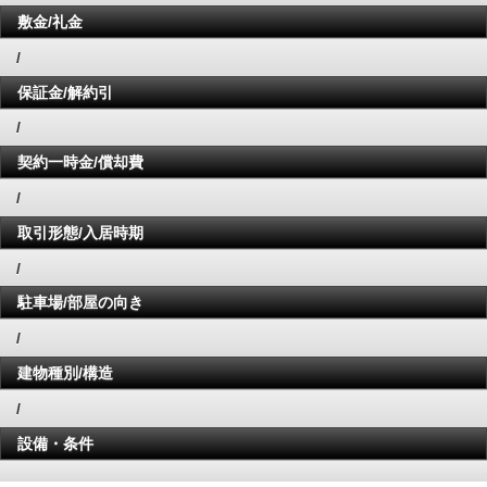
敷金/礼金
/
保証金/解約引
/
契約一時金/償却費
/
取引形態/入居時期
/
駐車場/部屋の向き
/
建物種別/構造
/
設備・条件