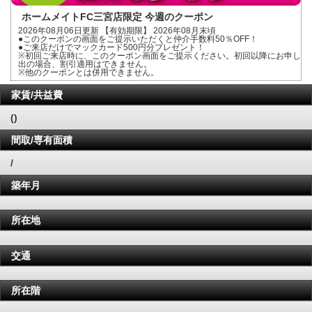
ホームメイトFC三宮店限定 今週のクーポン
2026年08月06日更新 【有効期限】 2026年08月末頃
●このクーポンの画面をご提示いただくと仲介手数料50％OFF！
●ご来店だけでマックカード500円分プレゼント！
※初回ご来店時に、このクーポン画面をご提示ください。初回以降にお申し
出の場合、割引適用はできません。
※他のクーポンとは併用できません。
家賃/共益費
()
間取/専有面積
/
築年月
所在地
交通
所在階