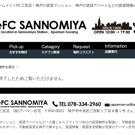
ームメイトFC三宮店！神戸の賃貸マンション、神戸の賃貸アパートなどの賃貸情報
物件を探す
終了したためご覧いただけません。
三宮店 (有)アパマン住宅 〒650-0021 神戸市中央区三宮町１丁目８番１号 さ
マンション・賃貸アパートなど一人暮しからファミリー向けの賃貸物件を取扱い。不動産賃
ルサポート。不動産賃貸を神戸で探すなら、賃貸情報・賃貸住宅情報が充実のアパマン住宅