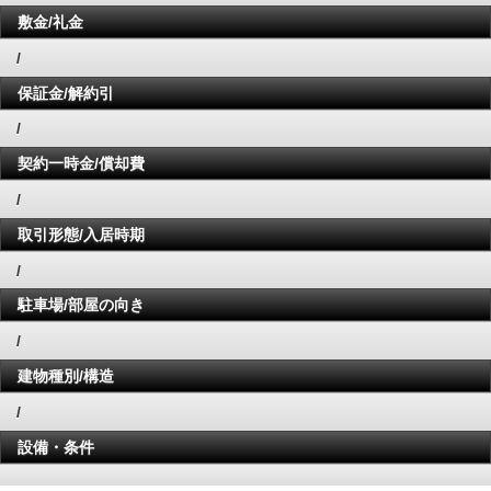
敷金/礼金
/
保証金/解約引
/
契約一時金/償却費
/
取引形態/入居時期
/
駐車場/部屋の向き
/
建物種別/構造
/
設備・条件