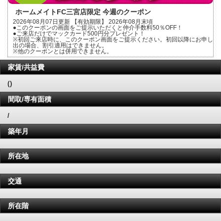
ホームメイトFC三宮店限定 今週のクーポン
2026年08月07日更新 【有効期限】 2026年08月末頃
●このクーポンの画面をご提示いただくと仲介手数料50％OFF！
●ご来店だけでマックカード500円分プレゼント！
※初回ご来店時に、このクーポン画面をご提示ください。初回以降にお申し
出の場合、割引適用はできません。
※他のクーポンとは併用できません。
家賃/共益費
()
間取/専有面積
/
築年月
所在地
交通
所在階