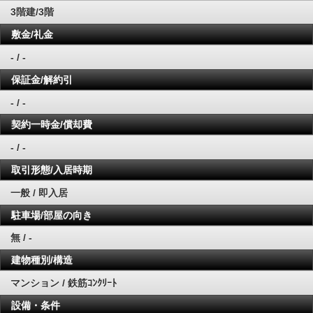
3階建/3階
敷金/礼金
- / -
保証金/解約引
- / -
契約一時金/償却費
- / -
取引形態/入居時期
一般 / 即入居
駐車場/部屋の向き
無 / -
建物種別/構造
マンション / 鉄筋ｺﾝｸﾘｰﾄ
設備・条件