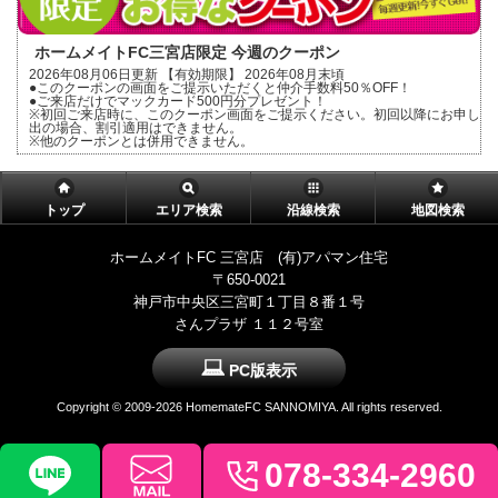
ホームメイトFC三宮店限定 今週のクーポン
2026年08月06日更新 【有効期限】 2026年08月末頃
●このクーポンの画面をご提示いただくと仲介手数料50％OFF！
●ご来店だけでマックカード500円分プレゼント！
※初回ご来店時に、このクーポン画面をご提示ください。初回以降にお申し
出の場合、割引適用はできません。
※他のクーポンとは併用できません。
トップ
エリア検索
沿線検索
地図検索
ホームメイトFC 三宮店 (有)アパマン住宅
〒650-0021
神戸市中央区三宮町１丁目８番１号
さんプラザ １１２号室
PC版表示
Copyright ©
2009-2026 HomemateFC SANNOMIYA. All rights reserved.
078-334-2960