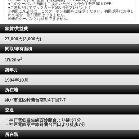
●このクーポンの画面をご提示いただくと仲介手数料50％OFF！
●ご来店だけでマックカード500円分プレゼント！
※初回ご来店時に、このクーポン画面をご提示ください。初回以降にお申し
出の場合、割引適用はできません。
※他のクーポンとは併用できません。
家賃/共益費
27,000円(3,000円)
間取/専有面積
2
1R/20m
築年月
1984年10月
所在地
神戸市北区鈴蘭台南町4丁目7-7
交通
・神戸電鉄粟生線西鈴蘭台より徒歩7分
・神戸電鉄粟生線鈴蘭台西口より徒歩7分
所在階