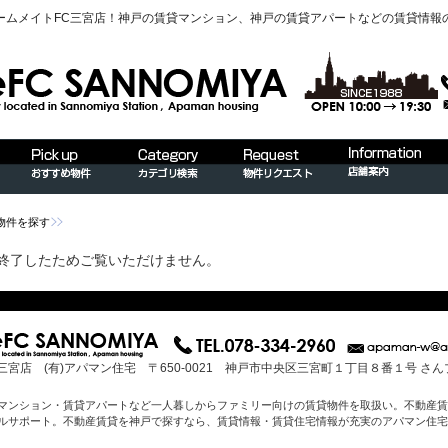
ームメイトFC三宮店！神戸の賃貸マンション、神戸の賃貸アパートなどの賃貸情報
物件を探す
終了したためご覧いただけません。
三宮店 (有)アパマン住宅 〒650-0021 神戸市中央区三宮町１丁目８番１号 さ
マンション・賃貸アパートなど一人暮しからファミリー向けの賃貸物件を取扱い。不動産賃
ルサポート。不動産賃貸を神戸で探すなら、賃貸情報・賃貸住宅情報が充実のアパマン住宅