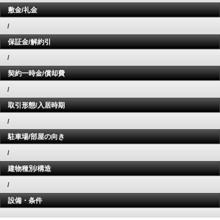
敷金/礼金
/
保証金/解約引
/
契約一時金/償却費
/
取引形態/入居時期
/
駐車場/部屋の向き
/
建物種別/構造
/
設備・条件