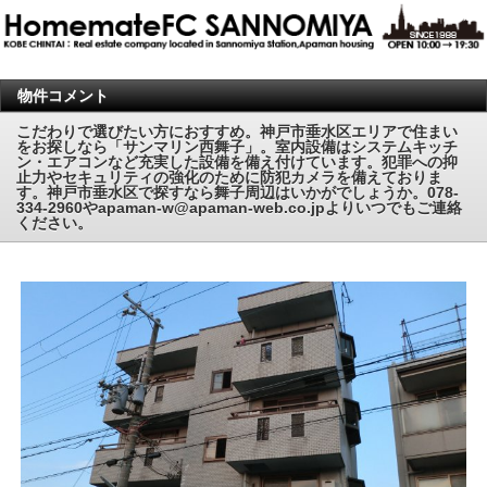
物件コメント
こだわりで選びたい方におすすめ。神戸市垂水区エリアで住まい
をお探しなら「サンマリン西舞子」。室内設備はシステムキッチ
ン・エアコンなど充実した設備を備え付けています。犯罪への抑
止力やセキュリティの強化のために防犯カメラを備えておりま
す。神戸市垂水区で探すなら舞子周辺はいかがでしょうか。078-
334-2960やapaman-w@apaman-web.co.jpよりいつでもご連絡
ください。