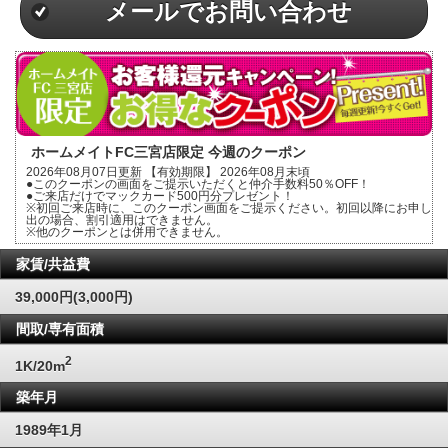
メールでお問い合わせ
ホームメイトFC三宮店限定 今週のクーポン
2026年08月07日更新 【有効期限】 2026年08月末頃
●このクーポンの画面をご提示いただくと仲介手数料50％OFF！
●ご来店だけでマックカード500円分プレゼント！
※初回ご来店時に、このクーポン画面をご提示ください。初回以降にお申し
出の場合、割引適用はできません。
※他のクーポンとは併用できません。
家賃/共益費
39,000円(3,000円)
間取/専有面積
2
1K/20m
築年月
1989年1月