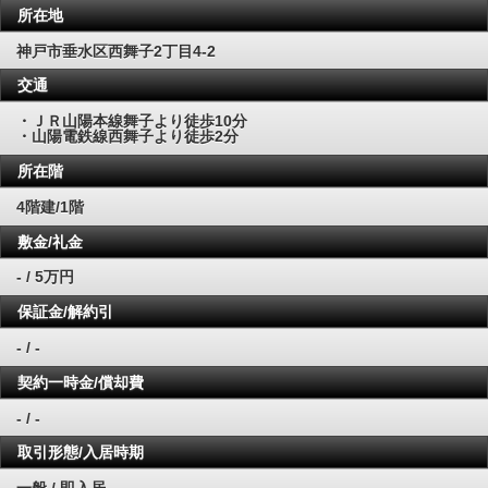
所在地
神戸市垂水区西舞子2丁目4-2
交通
・ＪＲ山陽本線舞子より徒歩10分
・山陽電鉄線西舞子より徒歩2分
所在階
4階建/1階
敷金/礼金
- / 5万円
保証金/解約引
- / -
契約一時金/償却費
- / -
取引形態/入居時期