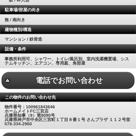
一般 / 即入居
駐車場/部屋の向き
無 / 南向き
建物種別/構造
マンション / 鉄骨造
設備・条件
事務所利用可、シャワー、トイレ/風呂別、室内洗濯機置場、シス
テムキッチン、エアコン、専用庭、角部屋
電話でお問い合わせ
この物件のお問い合わせ先
物件番号：100961843646
ホームメイトFC三宮店
兵庫県知事（9）第9090号
兵庫県神戸市中央区三宮町１丁目８番１号 さんプラザ １１２号室
078-334-2960