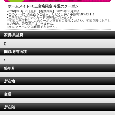
ホームメイトFC三宮店限定 今週のクーポン
2026年08月06日更新 【有効期限】 2026年08月末頃
●このクーポンの画面をご提示いただくと仲介手数料50％OFF！
●ご来店だけでマックカード500円分プレゼント！
※初回ご来店時に、このクーポン画面をご提示ください。初回以降にお申し
出の場合、割引適用はできません。
※他のクーポンとは併用できません。
家賃/共益費
()
間取/専有面積
/
築年月
所在地
交通
所在階