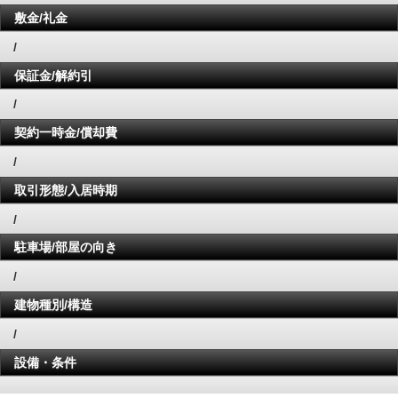
敷金/礼金
/
保証金/解約引
/
契約一時金/償却費
/
取引形態/入居時期
/
駐車場/部屋の向き
/
建物種別/構造
/
設備・条件