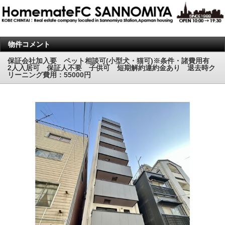
物件コメント
保証会社加入要 ペット相談可(小型犬・猫可)※条件・諸費用有
2人入居可 保証人不要 子供可 短期解約違約金あり 退去時ク
リーニング費用：55000円