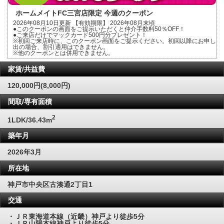
ホームメイトFC三宮店限定 今週のクーポン
2026年08月10日更新 【有効期限】 2026年08月末頃
●このクーポンの画面をご提示いただくと仲介手数料50％OFF！
●ご来店だけでマックカード500円分プレゼント！
※初回ご来店時に、このクーポン画面をご提示ください。初回以降にお申し
出の場合、割引適用はできません。
※他のクーポンとは併用できません。
家賃/共益費
120,000円(8,000円)
間取/専有面積
2
1LDK/36.43m
築年月
2026年3月
所在地
神戸市中央区古湊通2丁目1
交通
・ＪＲ東海道本線（近畿）神戸より徒歩5分
・ＪＲ山陽本線神戸より徒歩5分