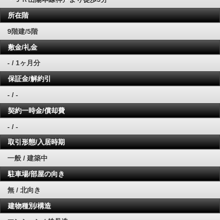
所在階
9階建/5階
敷金/礼金
- / 1ヶ月分
保証金/解約引
- / -
契約一時金/償却費
- / -
取引形態/入居時期
一般 / 建築中
駐車場/部屋の向き
無 / 北向き
建物種別/構造