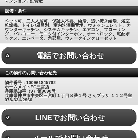
マンション / 鉄骨造
設備・条件
ペット可、二人入居可、保証人不要、給湯、追い焚き給湯、浴室
乾燥機、トイレ/風呂別、室内洗濯機置場、ウォッシュレット、カ
ウンターキッチン、システムキッチン、エアコン、フローリン
グ、バルコニー、モニタ付インターホン、オートロック、宅配ボ
ックス、エレベータ、角部屋、ウォークインクローゼット
電話でお問い合わせ
この物件のお問い合わせ先
物件番号：100961845762
ホームメイトFC三宮店
兵庫県知事（9）第9090号
兵庫県神戸市中央区三宮町１丁目８番１号 さんプラザ １１２号室
078-334-2960
LINEでお問い合わせ