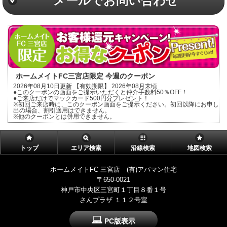
メールでお問い合わせ
ホームメイトFC三宮店限定 今週のクーポン
2026年08月10日更新 【有効期限】 2026年08月末頃
●このクーポンの画面をご提示いただくと仲介手数料50％OFF！
●ご来店だけでマックカード500円分プレゼント！
※初回ご来店時に、このクーポン画面をご提示ください。初回以降にお申し
出の場合、割引適用はできません。
※他のクーポンとは併用できません。
トップ
エリア検索
沿線検索
地図検索
ホームメイトFC 三宮店 (有)アパマン住宅
〒650-0021
神戸市中央区三宮町１丁目８番１号
さんプラザ １１２号室
PC版表示