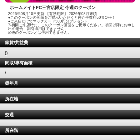
ホームメイトFC三宮店限定 今週のクーポン
2026年08月10日更新 【有効期限】 2026年08月末頃
●このクーポンの画面をご提示いただくと仲介手数料50％OFF！
●ご来店だけでマックカード500円分プレゼント！
※初回ご来店時に、このクーポン画面をご提示ください。初回以降にお申し
出の場合、割引適用はできません。
※他のクーポンとは併用できません。
家賃/共益費
()
間取/専有面積
/
築年月
所在地
交通
所在階