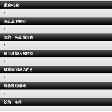
敷金/礼金
/
保証金/解約引
/
契約一時金/償却費
/
取引形態/入居時期
/
駐車場/部屋の向き
/
建物種別/構造
/
設備・条件