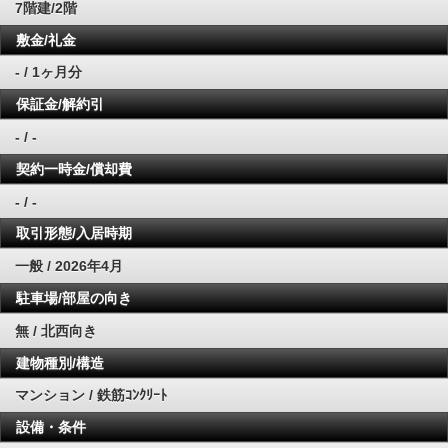
7階建/2階
敷金/礼金
- / 1ヶ月分
保証金/解約引
- / -
契約一時金/償却費
- / -
取引形態/入居時期
一般 / 2026年4月
駐車場/部屋の向き
無 / 北西向き
建物種別/構造
マンション / 鉄筋ｺﾝｸﾘｰﾄ
設備・条件