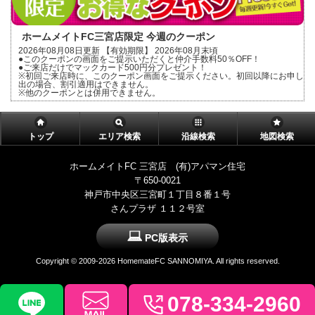
ホームメイトFC三宮店限定 今週のクーポン
2026年08月08日更新 【有効期限】 2026年08月末頃
●このクーポンの画面をご提示いただくと仲介手数料50％OFF！
●ご来店だけでマックカード500円分プレゼント！
※初回ご来店時に、このクーポン画面をご提示ください。初回以降にお申し
出の場合、割引適用はできません。
※他のクーポンとは併用できません。
トップ
エリア検索
沿線検索
地図検索
ホームメイトFC 三宮店 (有)アパマン住宅
〒650-0021
神戸市中央区三宮町１丁目８番１号
さんプラザ １１２号室
PC版表示
Copyright ©
2009-2026 HomemateFC SANNOMIYA. All rights reserved.
078-334-2960