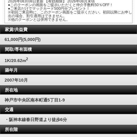
2026年08月08日更新 【有効期限】 2026年08月末頃
●このクーポンの画面をご提示いただくと仲介手数料50％OFF！
●ご来店だけでマックカード500円分プレゼント！
※初回ご来店時に、このクーポン画面をご提示ください。初回以降にお申し
出の場合、割引適用はできません。
※他のクーポンとは併用できません。
家賃/共益費
61,000円(5,000円)
間取/専有面積
2
1K/20.62m
築年月
2007年10月
所在地
神戸市中央区南本町通5丁目1-9
交通
・阪神本線春日野道より徒歩6分
所在階