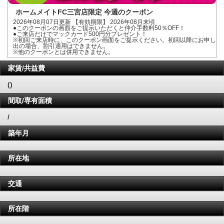
ホームメイトFC三宮店限定 今週のクーポン
2026年08月07日更新 【有効期限】 2026年08月末頃
●このクーポンの画面をご提示いただくと仲介手数料50％OFF！
●ご来店だけでマックカード500円分プレゼント！
※初回ご来店時に、このクーポン画面をご提示ください。初回以降にお申し
出の場合、割引適用はできません。
※他のクーポンとは併用できません。
家賃/共益費
()
間取/専有面積
/
築年月
所在地
交通
所在階