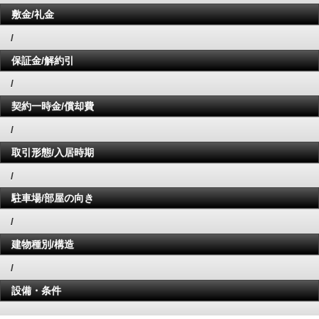
敷金/礼金
/
保証金/解約引
/
契約一時金/償却費
/
取引形態/入居時期
/
駐車場/部屋の向き
/
建物種別/構造
/
設備・条件