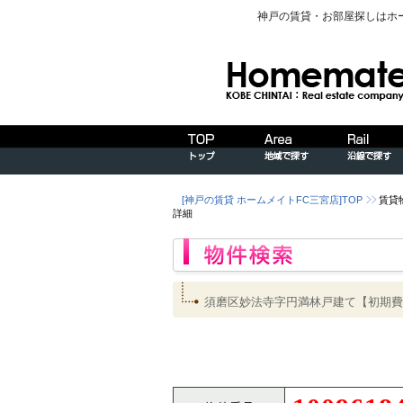
神戸の賃貸・お部屋探しはホ
[神戸の賃貸 ホームメイトFC三宮店]TOP
賃貸
詳細
須磨区妙法寺字円満林戸建て【初期費