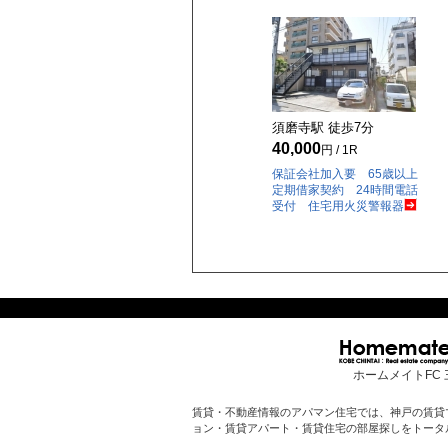
須磨寺駅 徒歩
7
分
40,000
円 / 1R
保証会社加入要 65歳以上
定期借家契約 24時間電話
受付 住宅用火災警報器
ホームメイトFC 
賃貸・不動産情報のアパマン住宅では、神戸の賃貸
ョン・賃貸アパート・賃貸住宅の部屋探しをトータ