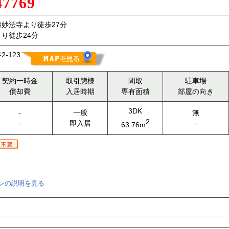
47769
妙法寺より徒歩27分
り徒歩24分
-123
契約一時金
取引態様
間取
駐車場
償却費
入居時期
専有面積
部屋の向き
3DK
-
一般
無
2
-
即入居
-
63.76m
ンの説明を見る