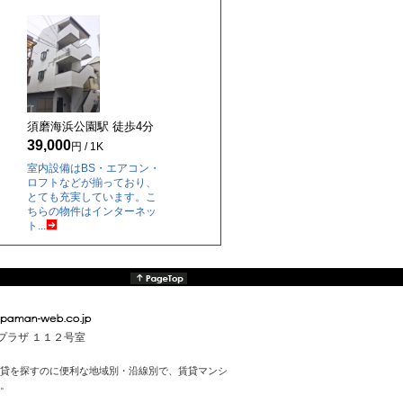
須磨海浜公園駅 徒歩
4
分
39,000
円 / 1K
室内設備はBS・エアコン・
ロフトなどが揃っており、
とても充実しています。こ
ちらの物件はインターネッ
ト...
んプラザ １１２号室
貸を探すのに便利な地域別・沿線別で、賃貸マンシ
。