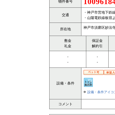
1009618
物件番号
・神戸市営地下鉄線
交通
・山陽電鉄線板宿よ
神戸市須磨区妙法寺2
所在地
敷金
保証金
礼金
解約引
-
-
-
-
設備・条件
設備・条件アイコ
コメント