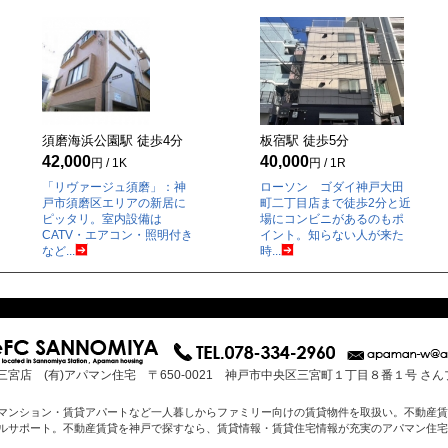
須磨海浜公園駅 徒歩
4
分
板宿駅 徒歩
5
分
42,000
40,000
円 / 1K
円 / 1R
「リヴァージュ須磨」：神
ローソン ゴダイ神戸大田
戸市須磨区エリアの新居に
町二丁目店まで徒歩2分と近
ピッタリ。室内設備は
場にコンビニがあるのもポ
CATV・エアコン・照明付き
イント。知らない人が来た
など...
時...
三宮店 (有)アパマン住宅 〒650-0021 神戸市中央区三宮町１丁目８番１号 さ
マンション・賃貸アパートなど一人暮しからファミリー向けの賃貸物件を取扱い。不動産賃
ルサポート。不動産賃貸を神戸で探すなら、賃貸情報・賃貸住宅情報が充実のアパマン住宅