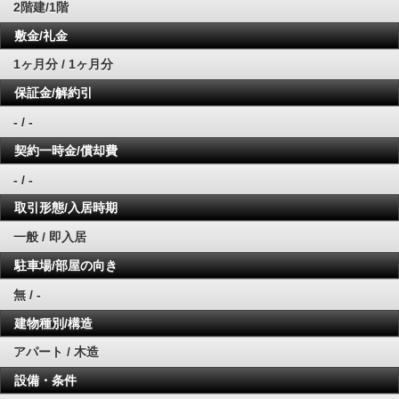
2階建/1階
敷金/礼金
1ヶ月分 / 1ヶ月分
保証金/解約引
- / -
契約一時金/償却費
- / -
取引形態/入居時期
一般 / 即入居
駐車場/部屋の向き
無 / -
建物種別/構造
アパート / 木造
設備・条件