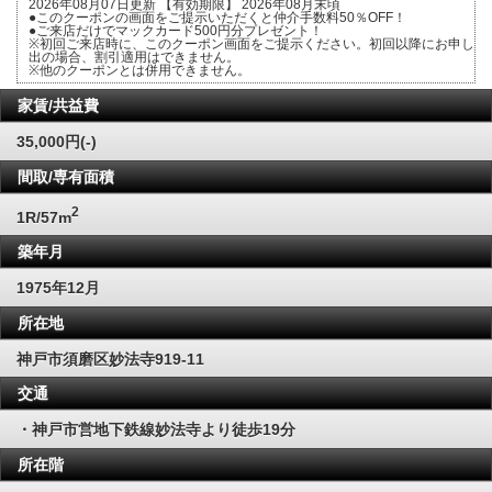
2026年08月07日更新 【有効期限】 2026年08月末頃
●このクーポンの画面をご提示いただくと仲介手数料50％OFF！
●ご来店だけでマックカード500円分プレゼント！
※初回ご来店時に、このクーポン画面をご提示ください。初回以降にお申し
出の場合、割引適用はできません。
※他のクーポンとは併用できません。
家賃/共益費
35,000円(-)
間取/専有面積
2
1R/57m
築年月
1975年12月
所在地
神戸市須磨区妙法寺919-11
交通
・神戸市営地下鉄線妙法寺より徒歩19分
所在階