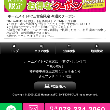
ホームメイトFC三宮店限定 今週のクーポン
2026年08月06日更新 【有効期限】 2026年08月末頃
●このクーポンの画面をご提示いただくと仲介手数料50％OFF！
●ご来店だけでマックカード500円分プレゼント！
※初回ご来店時に、このクーポン画面をご提示ください。初回以降にお申し
出の場合、割引適用はできません。
※他のクーポンとは併用できません。
トップ
エリア検索
沿線検索
地図検索
ホームメイトFC 三宮店 (有)アパマン住宅
〒650-0021
神戸市中央区三宮町１丁目８番１号
さんプラザ １１２号室
PC版表示
Copyright ©
2009-2026 HomemateFC SANNOMIYA. All rights reserved.
078-334-2960