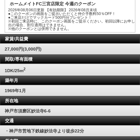
ホームメイトFC三宮店限定 今週のクーポン
2026年08月06日更新 【有効期限】 2026年08月末頃
●このクーポンの画面をご提示いただくと仲介手数料50％OFF！
●ご来店だけでマックカード500円分プレゼント！
※初回ご来店時に、このクーポン画面をご提示ください。初回以降にお申し
出の場合、割引適用はできません。
※他のクーポンとは併用できません。
家賃/共益費
27,000円(3,000円)
間取/専有面積
2
1DK/25m
築年月
1969年1月
所在地
神戸市須磨区妙法寺6-6
交通
・神戸市営地下鉄線妙法寺より徒歩22分