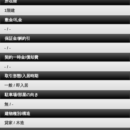
所在階
1階建
敷金/礼金
- / -
保証金/解約引
- / -
契約一時金/償却費
- / -
取引形態/入居時期
一般 / 即入居
駐車場/部屋の向き
無 / -
建物種別/構造
貸家 / 木造