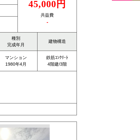
45,000円
共益費
-
種別
建物構造
完成年月
マンション
鉄筋ｺﾝｸﾘｰﾄ
1980年4月
4階建/3階