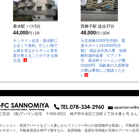
垂水駅 バス
5
分
西舞子駅 徒歩
37
分
44,000
48,000
円 / 1R
円 / 3DK
サンマリン名谷：垂水駅に
火災保険1000円(月額) 緊
も近くて便利。忙しい朝で
急サポート241000円(月
も鏡を見ながらサッと身支
額) 保証会社加入要 短期
度を整えることができる独
解約違約金要 ピアノ不
立洗...
可 退去時クリーニング費
55000円 高齢者の入居希望
の際は事前にご相談くださ
い
三宮店 (有)アパマン住宅 〒650-0021 神戸市中央区三宮町１丁目８番１号 さ
マンション・賃貸アパートなど一人暮しからファミリー向けの賃貸物件を取扱い。不動産賃
ルサポート。不動産賃貸を神戸で探すなら、賃貸情報・賃貸住宅情報が充実のアパマン住宅