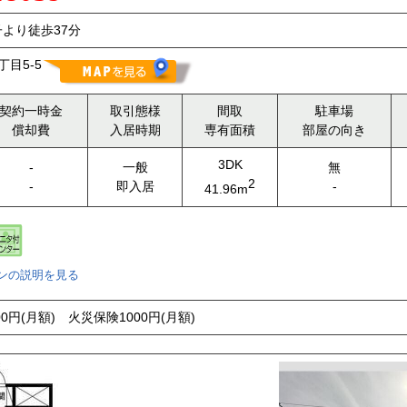
より徒歩37分
目5-5
契約一時金
取引態様
間取
駐車場
償却費
入居時期
専有面積
部屋の向き
3DK
-
一般
無
2
-
即入居
-
41.96m
ンの説明を見る
0円(月額) 火災保険1000円(月額)