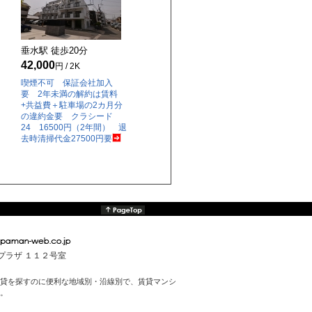
垂水駅 徒歩
20
分
42,000
円 / 2K
喫煙不可 保証会社加入
要 2年未満の解約は賃料
+共益費＋駐車場の2カ月分
の違約金要 クラシード
24 16500円（2年間） 退
去時清掃代金27500円要
んプラザ １１２号室
貸を探すのに便利な地域別・沿線別で、賃貸マンシ
。