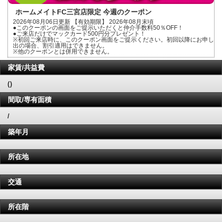
ホームメイトFC三宮店限定 今週のクーポン
2026年08月06日更新 【有効期限】 2026年08月末頃
●このクーポンの画面をご提示いただくと仲介手数料50％OFF！
●ご来店だけでマックカード500円分プレゼント！
※初回ご来店時に、このクーポン画面をご提示ください。初回以降にお申し
出の場合、割引適用はできません。
※他のクーポンとは併用できません。
家賃/共益費
()
間取/専有面積
/
築年月
所在地
交通
所在階