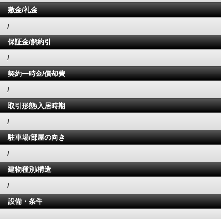
敷金/礼金
/
保証金/解約引
/
契約一時金/償却費
/
取引形態/入居時期
/
駐車場/部屋の向き
/
建物種別/構造
/
設備・条件