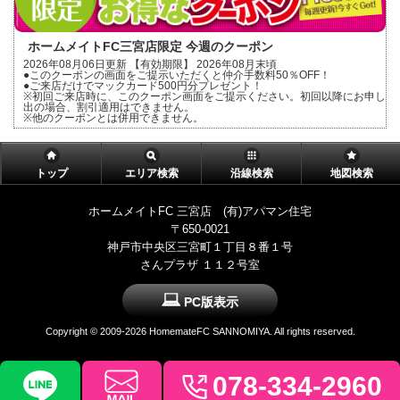
ホームメイトFC三宮店限定 今週のクーポン
2026年08月06日更新 【有効期限】 2026年08月末頃
●このクーポンの画面をご提示いただくと仲介手数料50％OFF！
●ご来店だけでマックカード500円分プレゼント！
※初回ご来店時に、このクーポン画面をご提示ください。初回以降にお申し
出の場合、割引適用はできません。
※他のクーポンとは併用できません。
トップ
エリア検索
沿線検索
地図検索
ホームメイトFC 三宮店 (有)アパマン住宅
〒650-0021
神戸市中央区三宮町１丁目８番１号
さんプラザ １１２号室
PC版表示
Copyright ©
2009-2026 HomemateFC SANNOMIYA. All rights reserved.
078-334-2960