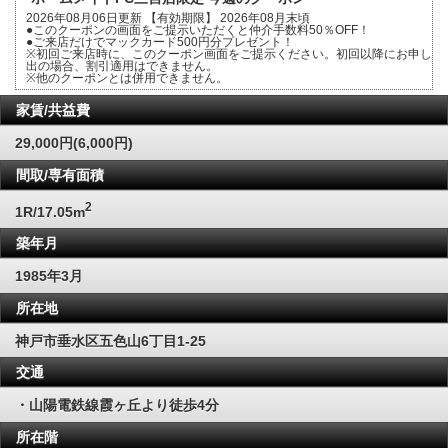
2026年08月06日更新 【有効期限】 2026年08月末頃
●このクーポンの画面をご提示いただくと仲介手数料50％OFF！
●ご来店だけでマックカード500円分プレゼント！
※初回ご来店時に、このクーポン画面をご提示ください。初回以降にお申し
出の場合、割引適用はできません。
※他のクーポンとは併用できません。
家賃/共益費
29,000円(6,000円)
間取/専有面積
2
1R/17.05m
築年月
1985年3月
所在地
神戸市垂水区五色山6丁目1-25
交通
・山陽電鉄線霞ヶ丘より徒歩4分
所在階