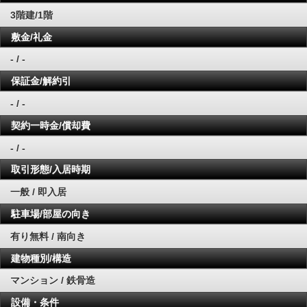
3階建/1階
敷金/礼金
- / -
保証金/解約引
- / -
契約一時金/償却費
- / -
取引形態/入居時期
一般 / 即入居
駐車場/部屋の向き
有り無料 / 南向き
建物種別/構造
マンション / 鉄骨造
設備・条件