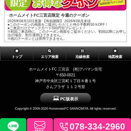
ホームメイトFC三宮店限定 今週のクーポン
2026年08月10日更新 【有効期限】 2026年08月末頃
●このクーポンの画面をご提示いただくと仲介手数料50％OFF！
●ご来店だけでマックカード500円分プレゼント！
※初回ご来店時に、このクーポン画面をご提示ください。初回以降にお申し
出の場合、割引適用はできません。
※他のクーポンとは併用できません。
トップ
エリア検索
沿線検索
地図検索
ホームメイトFC 三宮店 (有)アパマン住宅
〒650-0021
神戸市中央区三宮町１丁目８番１号
さんプラザ １１２号室
PC版表示
Copyright ©
2009-2026 HomemateFC SANNOMIYA. All rights reserved.
078-334-2960