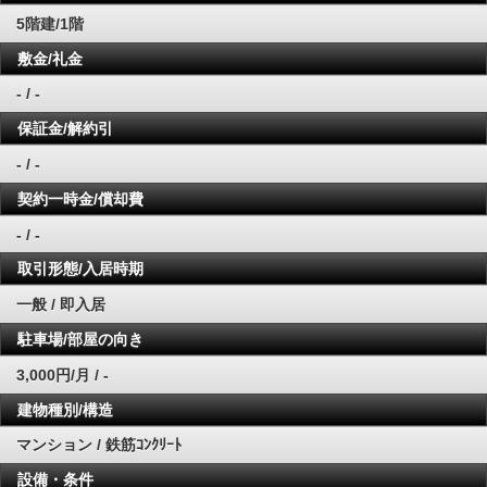
5階建/1階
敷金/礼金
- / -
保証金/解約引
- / -
契約一時金/償却費
- / -
取引形態/入居時期
一般 / 即入居
駐車場/部屋の向き
3,000円/月 / -
建物種別/構造
マンション / 鉄筋ｺﾝｸﾘｰﾄ
設備・条件