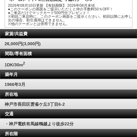
2026年08月10日更新 【有効期限】 2026年08月末頃
●このクーポンの画面をご提示いただくと仲介手数料50％OFF！
●ご来店だけでマックカード500円分プレゼント！
※初回ご来店時に、このクーポン画面をご提示ください。初回以降にお申し
出の場合、割引適用はできません。
※他のクーポンとは併用できません。
家賃/共益費
26,000円(3,000円)
間取/専有面積
2
1DK/30m
築年月
1966年3月
所在地
神戸市長田区雲雀ケ丘3丁目6-2
交通
・神戸電鉄有馬線鵯越より徒歩22分
所在階