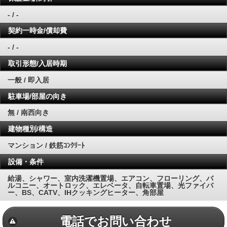
- / -
契約一時金/償却費
- / -
取引形態/入居時期
一般 / 即入居
駐車場/部屋の向き
無 / 南西向き
建物種別/構造
マンション / 鉄筋ｺﾝｸﾘｰﾄ
設備・条件
給湯、シャワー、室内洗濯機置場、エアコン、フローリング、バ
ルコニー、オートロック、エレベータ、自転車置場、光ファイバ
ー、BS、CATV、IHクッキングヒーター、角部屋
電話でお問い合わせ