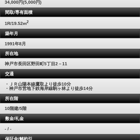
34,000円(5,000円)
間取/専有面積
2
1R/19.52m
築年月
1991年8月
所在地
神戸市長田区野田町5丁目2－11
交通
・ＪＲ山陽本線鷹取より徒歩10分
・神戸市営地下鉄海岸線駒ヶ林より徒歩14分
所在階
10階建/5階
敷金/礼金
- / -
保証金/解約引