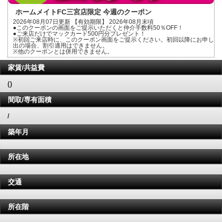
ホームメイトFC三宮店限定 今週のクーポン
2026年08月07日更新 【有効期限】 2026年08月末頃
●このクーポンの画面をご提示いただくと仲介手数料50％OFF！
●ご来店だけでマックカード500円分プレゼント！
※初回ご来店時に、このクーポン画面をご提示ください。初回以降にお申し
出の場合、割引適用はできません。
※他のクーポンとは併用できません。
家賃/共益費
()
間取/専有面積
/
築年月
所在地
交通
所在階