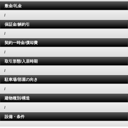
敷金/礼金
/
保証金/解約引
/
契約一時金/償却費
/
取引形態/入居時期
/
駐車場/部屋の向き
/
建物種別/構造
/
設備・条件