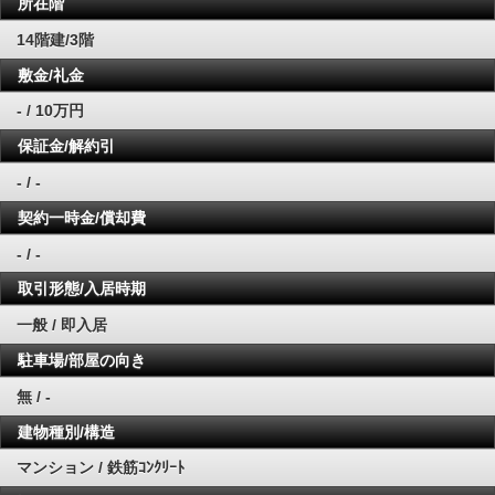
所在階
14階建/3階
敷金/礼金
- / 10万円
保証金/解約引
- / -
契約一時金/償却費
- / -
取引形態/入居時期
一般 / 即入居
駐車場/部屋の向き
無 / -
建物種別/構造
マンション / 鉄筋ｺﾝｸﾘｰﾄ