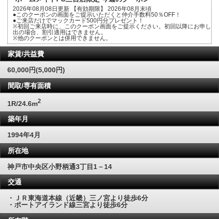
2026年08月08日更新 【有効期限】 2026年08月末頃
●このクーポンの画面をご提示いただくと仲介手数料50％OFF！
●ご来店だけでマックカード500円分プレゼント！
※初回ご来店時に、このクーポン画面をご提示ください。初回以降にお申し
出の場合、割引適用はできません。
※他のクーポンとは併用できません。
家賃/共益費
60,000円(5,000円)
間取/専有面積
2
1R/24.6m
築年月
1994年4月
所在地
神戸市中央区小野柄通3丁目1－14
交通
・ＪＲ東海道本線（近畿）三ノ宮より徒歩6分
・ポートアイランド線三宮より徒歩6分