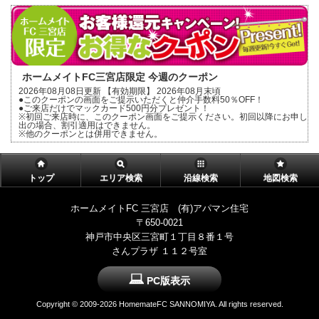
ホームメイトFC三宮店限定 今週のクーポン
2026年08月08日更新 【有効期限】 2026年08月末頃
●このクーポンの画面をご提示いただくと仲介手数料50％OFF！
●ご来店だけでマックカード500円分プレゼント！
※初回ご来店時に、このクーポン画面をご提示ください。初回以降にお申し
出の場合、割引適用はできません。
※他のクーポンとは併用できません。
トップ
エリア検索
沿線検索
地図検索
ホームメイトFC 三宮店 (有)アパマン住宅
〒650-0021
神戸市中央区三宮町１丁目８番１号
さんプラザ １１２号室
PC版表示
Copyright ©
2009-2026 HomemateFC SANNOMIYA. All rights reserved.