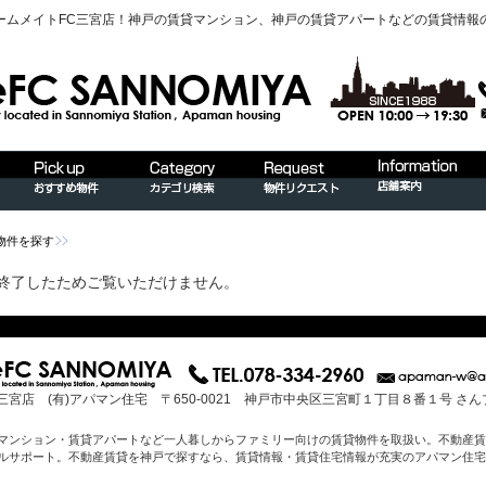
ームメイトFC三宮店！神戸の賃貸マンション、神戸の賃貸アパートなどの賃貸情報
物件を探す
終了したためご覧いただけません。
三宮店 (有)アパマン住宅 〒650-0021 神戸市中央区三宮町１丁目８番１号 さ
マンション・賃貸アパートなど一人暮しからファミリー向けの賃貸物件を取扱い。不動産賃
ルサポート。不動産賃貸を神戸で探すなら、賃貸情報・賃貸住宅情報が充実のアパマン住宅