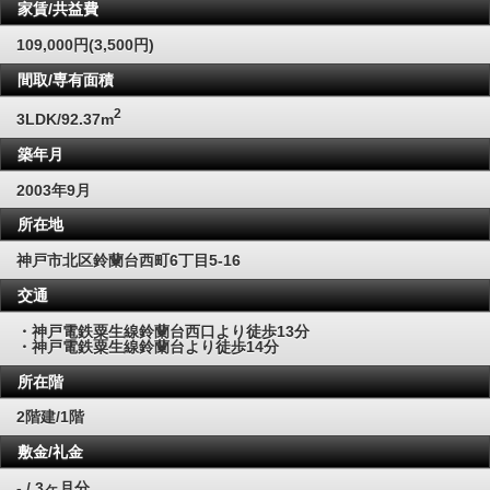
家賃/共益費
109,000円(3,500円)
間取/専有面積
2
3LDK/92.37m
築年月
2003年9月
所在地
神戸市北区鈴蘭台西町6丁目5-16
交通
・神戸電鉄粟生線鈴蘭台西口より徒歩13分
・神戸電鉄粟生線鈴蘭台より徒歩14分
所在階
2階建/1階
敷金/礼金
- / 3ヶ月分