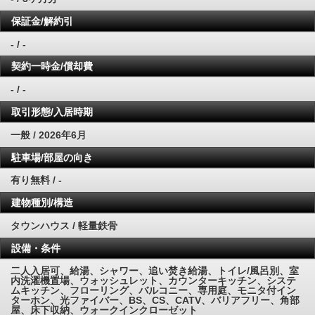
保証金/解約引
- / -
契約一時金/償却費
- / -
取引形態/入居時期
一般 / 2026年6月
駐車場/部屋の向き
有り無料 / -
建物種別/構造
タウンハウス / 軽量鉄骨
設備・条件
二人入居可、給湯、シャワー、追い焚き給湯、トイレ/風呂別、室
内洗濯機置場、ウォッシュレット、カウンターキッチン、システ
ムキッチン、フローリング、バルコニー、専用庭、モニタ付イン
ターホン、光ファイバー、BS、CS、CATV、バリアフリー、角部
屋、床下収納、ウォークインクローゼット