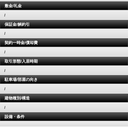
敷金/礼金
/
保証金/解約引
/
契約一時金/償却費
/
取引形態/入居時期
/
駐車場/部屋の向き
/
建物種別/構造
/
設備・条件