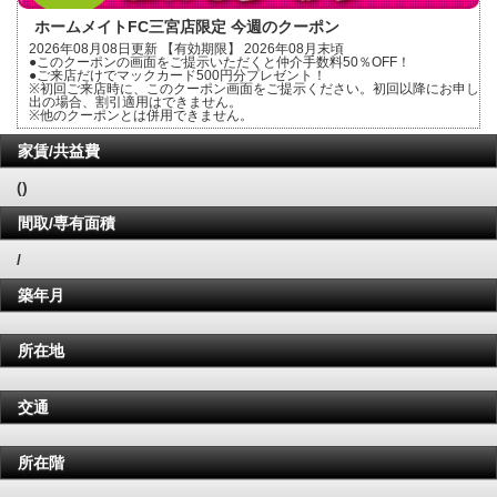
ホームメイトFC三宮店限定 今週のクーポン
2026年08月08日更新 【有効期限】 2026年08月末頃
●このクーポンの画面をご提示いただくと仲介手数料50％OFF！
●ご来店だけでマックカード500円分プレゼント！
※初回ご来店時に、このクーポン画面をご提示ください。初回以降にお申し
出の場合、割引適用はできません。
※他のクーポンとは併用できません。
家賃/共益費
()
間取/専有面積
/
築年月
所在地
交通
所在階