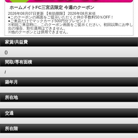
ホームメイトFC三宮店限定 今週のクーポン
2026年08月07日更新 【有効期限】 2026年08月末頃
●このクーポンの画面をご提示いただくと仲介手数料50％OFF！
●ご来店だけでマックカード500円分プレゼント！
※初回ご来店時に、このクーポン画面をご提示ください。初回以降にお申し
出の場合、割引適用はできません。
※他のクーポンとは併用できません。
家賃/共益費
()
間取/専有面積
/
築年月
所在地
交通
所在階