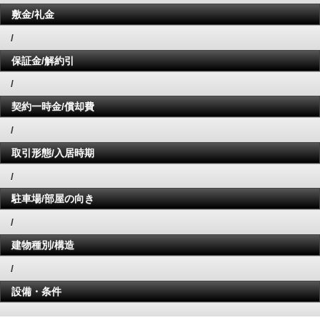
敷金/礼金
/
保証金/解約引
/
契約一時金/償却費
/
取引形態/入居時期
/
駐車場/部屋の向き
/
建物種別/構造
/
設備・条件