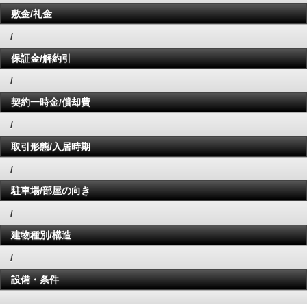
敷金/礼金
/
保証金/解約引
/
契約一時金/償却費
/
取引形態/入居時期
/
駐車場/部屋の向き
/
建物種別/構造
/
設備・条件