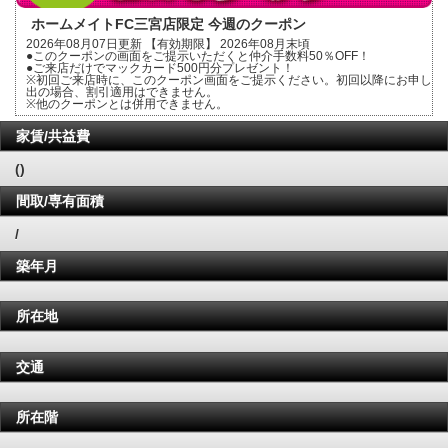
ホームメイトFC三宮店限定 今週のクーポン
2026年08月07日更新 【有効期限】 2026年08月末頃
●このクーポンの画面をご提示いただくと仲介手数料50％OFF！
●ご来店だけでマックカード500円分プレゼント！
※初回ご来店時に、このクーポン画面をご提示ください。初回以降にお申し
出の場合、割引適用はできません。
※他のクーポンとは併用できません。
家賃/共益費
()
間取/専有面積
/
築年月
所在地
交通
所在階