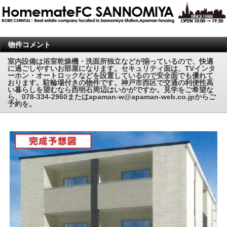
物件コメント
室内設備は浴室乾燥機・洗面所独立などが揃っているので、快適
に過ごしやすいお部屋になります。セキュリティ面は、TVインタ
ーホン・オートロックなどを設置しているので安全面でも優れて
おります。駐輪場付きの物件です。神戸市西区で交通の利便性高
い暮らしを望むなら西明石周辺はいかがですか。見学をご希望な
ら、078-334-2960またはapaman-w@apaman-web.co.jpからご
予約を。