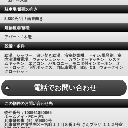
一般 / 即入居
駐車場/部屋の向き
8,800円/月 / 南東向き
建物種別/構造
アパート / 木造
設備・条件
給湯、シャワー、追い焚き給湯、浴室乾燥機、トイレ/風呂別、室
内洗濯機置場、ウォッシュレット、カウンターキッチン、システ
ムキッチン、エアコン、バルコニー、モニタ付インターホン、オ
ートロック、宅配ボックス、自転車置場、BS、CS、ウォークイン
クローゼット
電話でお問い合わせ
この物件のお問い合わせ先
物件番号：100961850865
ホームメイトFC三宮店
兵庫県知事（9）第9090号
兵庫県神戸市中央区三宮町１丁目８番１号 さんプラザ １１２号室