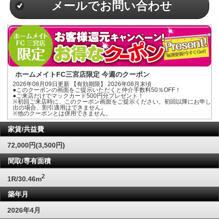
メールでお問い合わせ
ホームメイトFC三宮店限定 今週のクーポン
2026年08月09日更新 【有効期限】 2026年08月末頃
●このクーポンの画面をご提示いただくと仲介手数料50％OFF！
●ご来店だけでマックカード500円分プレゼント！
※初回ご来店時に、このクーポン画面をご提示ください。初回以降にお申し
出の場合、割引適用はできません。
※他のクーポンとは併用できません。
家賃/共益費
72,000円(3,500円)
間取/専有面積
2
1R/30.46m
築年月
2026年4月