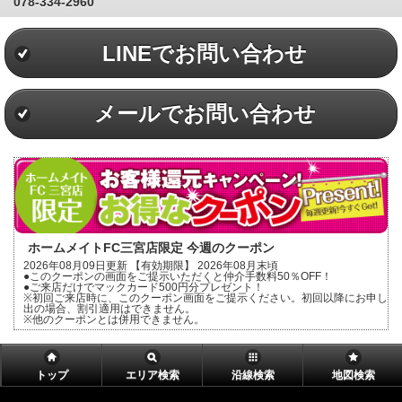
078-334-2960
LINEでお問い合わせ
メールでお問い合わせ
ホームメイトFC三宮店限定 今週のクーポン
2026年08月09日更新 【有効期限】 2026年08月末頃
●このクーポンの画面をご提示いただくと仲介手数料50％OFF！
●ご来店だけでマックカード500円分プレゼント！
※初回ご来店時に、このクーポン画面をご提示ください。初回以降にお申し
出の場合、割引適用はできません。
※他のクーポンとは併用できません。
トップ
エリア検索
沿線検索
地図検索