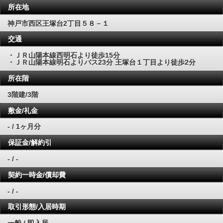
所在地
神戸市西区王塚台2丁目５８－１
交通
・ＪＲ山陽本線西明石より徒歩15分
・ＪＲ山陽本線明石よりバス23分 王塚台１丁目より徒歩2分
所在階
3階建/3階
敷金/礼金
- / 1ヶ月分
保証金/解約引
- / -
契約一時金/償却費
- / -
取引形態/入居時期