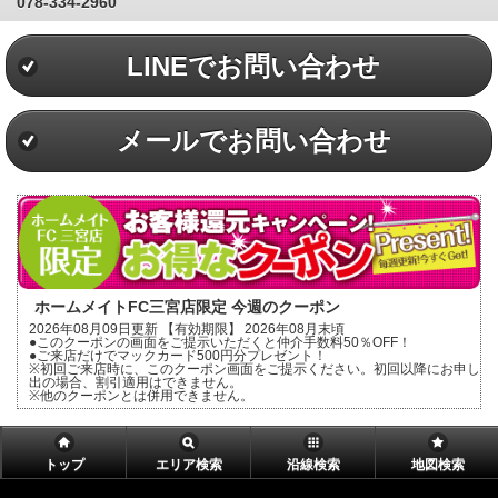
078-334-2960
LINEでお問い合わせ
メールでお問い合わせ
ホームメイトFC三宮店限定 今週のクーポン
2026年08月09日更新 【有効期限】 2026年08月末頃
●このクーポンの画面をご提示いただくと仲介手数料50％OFF！
●ご来店だけでマックカード500円分プレゼント！
※初回ご来店時に、このクーポン画面をご提示ください。初回以降にお申し
出の場合、割引適用はできません。
※他のクーポンとは併用できません。
トップ
エリア検索
沿線検索
地図検索