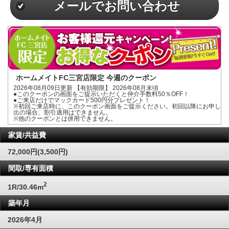
メールでお問い合わせ
ホームメイトFC三宮店限定 今週のクーポン
2026年08月09日更新 【有効期限】 2026年08月末頃
●このクーポンの画面をご提示いただくと仲介手数料50％OFF！
●ご来店だけでマックカード500円分プレゼント！
※初回ご来店時に、このクーポン画面をご提示ください。初回以降にお申し
出の場合、割引適用はできません。
※他のクーポンとは併用できません。
家賃/共益費
72,000円(3,500円)
間取/専有面積
2
1R/30.46m
築年月
2026年4月