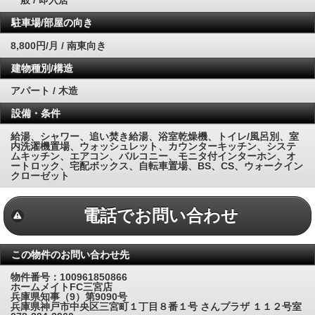
一般 / 即入居
駐車場/部屋の向き
8,800円/月 / 南東向き
建物種別/構造
アパート / 木造
設備・条件
給湯、シャワー、追い焚き給湯、浴室乾燥機、トイレ/風呂別、室
内洗濯機置場、ウォッシュレット、カウンターキッチン、システ
ムキッチン、エアコン、バルコニー、モニタ付インターホン、オ
ートロック、宅配ボックス、自転車置場、BS、CS、ウォークイン
クローゼット
電話でお問い合わせ
この物件のお問い合わせ先
物件番号：100961850866
ホームメイトFC三宮店
兵庫県知事（9）第9090号
兵庫県神戸市中央区三宮町１丁目８番１号 さんプラザ １１２号室