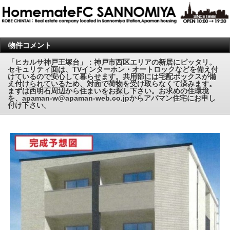
物件コメント
「ヒカルサ神戸王塚台」：神戸市西区エリアの新居にピッタリ。
セキュリティ面は、TVインターホン・オートロックなどを備え付
けているので安心して暮らせます。共用部には宅配ボックスが備
え付けられているため、対面で荷物を受け取らなくて済みます。
まずは西明石周辺から住まいをお探し下さい。お求めの住環境
を、apaman-w@apaman-web.co.jpからアパマン住宅にお申し
付け下さい。