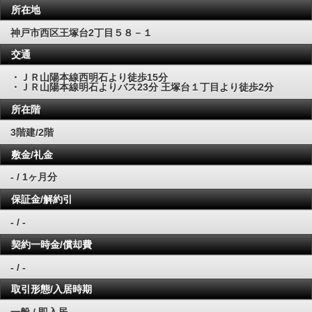
所在地
神戸市西区王塚台2丁目５８－１
交通
・ＪＲ山陽本線西明石より徒歩15分
・ＪＲ山陽本線明石よりバス23分 王塚台１丁目より徒歩2分
所在階
3階建/2階
敷金/礼金
- / 1ヶ月分
保証金/解約引
- / -
契約一時金/償却費
- / -
取引形態/入居時期