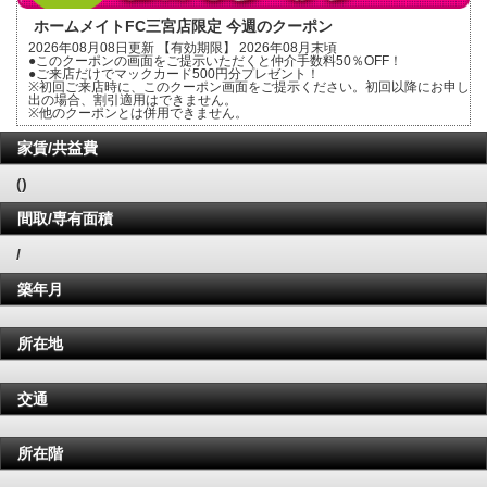
ホームメイトFC三宮店限定 今週のクーポン
2026年08月08日更新 【有効期限】 2026年08月末頃
●このクーポンの画面をご提示いただくと仲介手数料50％OFF！
●ご来店だけでマックカード500円分プレゼント！
※初回ご来店時に、このクーポン画面をご提示ください。初回以降にお申し
出の場合、割引適用はできません。
※他のクーポンとは併用できません。
家賃/共益費
()
間取/専有面積
/
築年月
所在地
交通
所在階