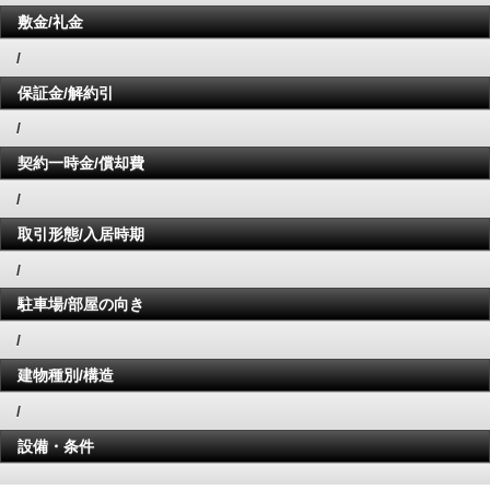
敷金/礼金
/
保証金/解約引
/
契約一時金/償却費
/
取引形態/入居時期
/
駐車場/部屋の向き
/
建物種別/構造
/
設備・条件