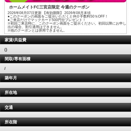
ホームメイトFC三宮店限定 今週のクーポン
2026年08月07日更新 【有効期限】 2026年08月末頃
●このクーポンの画面をご提示いただくと仲介手数料50％OFF！
●ご来店だけでマックカード500円分プレゼント！
※初回ご来店時に、このクーポン画面をご提示ください。初回以降にお申し
出の場合、割引適用はできません。
※他のクーポンとは併用できません。
家賃/共益費
()
間取/専有面積
/
築年月
所在地
交通
所在階