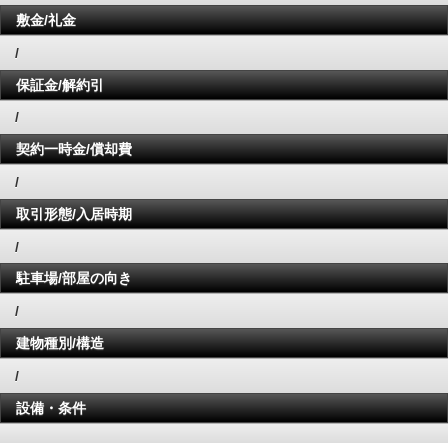
敷金/礼金
/
保証金/解約引
/
契約一時金/償却費
/
取引形態/入居時期
/
駐車場/部屋の向き
/
建物種別/構造
/
設備・条件