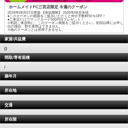
ホームメイトFC三宮店限定 今週のクーポン
2026年08月07日更新 【有効期限】 2026年08月末頃
●このクーポンの画面をご提示いただくと仲介手数料50％OFF！
●ご来店だけでマックカード500円分プレゼント！
※初回ご来店時に、このクーポン画面をご提示ください。初回以降にお申し
出の場合、割引適用はできません。
※他のクーポンとは併用できません。
家賃/共益費
()
間取/専有面積
/
築年月
所在地
交通
所在階