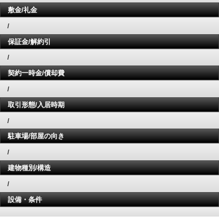
敷金/礼金
/
保証金/解約引
/
契約一時金/償却費
/
取引形態/入居時期
/
駐車場/部屋の向き
/
建物種別/構造
/
設備・条件