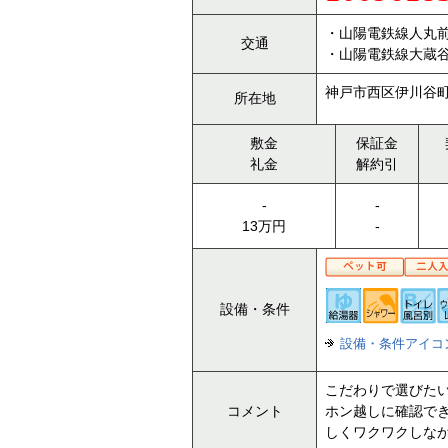
・山陽電鉄線人丸前
交通
・山陽電鉄線大蔵谷
神戸市西区伊川谷町潤
所在地
敷金
保証金
礼金
解約引
-
-
13万円
-
設備・条件
設備・条件アイコ
こだわりで選びたい
コメント
ホン越しに確認で
しくワクワクしな