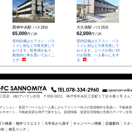
西神中央駅 バス
18
分
大久保駅 バス
16
分
65,000
62,000
円 / 1K
円 / 1K
室内設備はエアコン・バス
室内設備はエアコン・バス
トイレ別など大変充実して
トイレ別など大変充実して
おります。駐車場があり、
おります。ニーズが高い1K
敷地内に車を置いておくこ
のお部屋、一人暮らしをす
とが...
る...
三宮店 (有)アパマン住宅 〒650-0021 神戸市中央区三宮町１丁目８番１号 さ
マンション・賃貸アパートなど一人暮しからファミリー向けの賃貸物件を取扱い。不動産賃
ルサポート。不動産賃貸を神戸で探すなら、賃貸情報・賃貸住宅情報が充実のアパマン住宅
ゴリ検索
物件リクエスト
大学名から探す
キャンペーン情報
店舗案内
スタ
方針
相互リンク