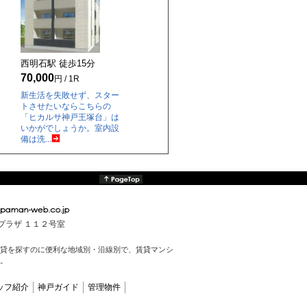
西明石駅 徒歩
15
分
70,000
円 / 1R
新生活を失敗せず、スター
トさせたいならこちらの
「ヒカルサ神戸王塚台」は
いかがでしょうか。室内設
備は洗...
んプラザ １１２号室
貸を探すのに便利な地域別・沿線別で、賃貸マンシ
。
ッフ紹介
神戸ガイド
管理物件