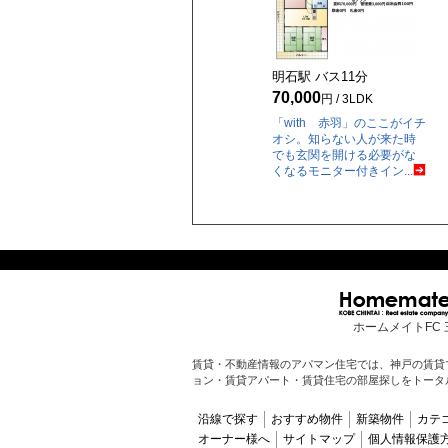
明石駅 バス
11
分
70,000
円 / 3LDK
「with 赤羽」のここがイチ
オシ。知らない人が来た時
でも玄関を開ける必要がな
くなるモニター付きイン...
ホームメイトFC 
賃貸・不動産情報のアパマン住宅では、神戸の賃貸
ョン・賃貸アパート・賃貸住宅の部屋探しをトータ
沿線で探す
おすすめ物件
新築物件
カテ
オーナー様へ
サイトマップ
個人情報保護