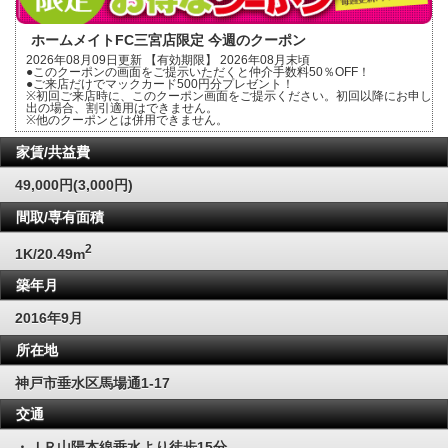
ホームメイトFC三宮店限定 今週のクーポン
2026年08月09日更新 【有効期限】 2026年08月末頃
●このクーポンの画面をご提示いただくと仲介手数料50％OFF！
●ご来店だけでマックカード500円分プレゼント！
※初回ご来店時に、このクーポン画面をご提示ください。初回以降にお申し
出の場合、割引適用はできません。
※他のクーポンとは併用できません。
家賃/共益費
49,000円(3,000円)
間取/専有面積
2
1K/20.49m
築年月
2016年9月
所在地
神戸市垂水区馬場通1-17
交通
・ＪＲ山陽本線垂水より徒歩15分