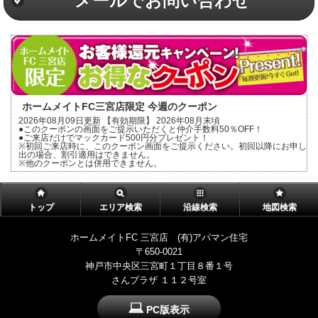
メールでお問い合わせ
ホームメイトFC三宮店限定 今週のクーポン
2026年08月09日更新 【有効期限】 2026年08月末頃
●このクーポンの画面をご提示いただくと仲介手数料50％OFF！
●ご来店だけでマックカード500円分プレゼント！
※初回ご来店時に、このクーポン画面をご提示ください。初回以降にお申し
出の場合、割引適用はできません。
※他のクーポンとは併用できません。
トップ
エリア検索
沿線検索
地図検索
ホームメイトFC 三宮店 (有)アパマン住宅
〒650-0021
神戸市中央区三宮町１丁目８番１号
さんプラザ １１２号室
PC版表示