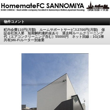
物件コメント
町内会費110円(月額) ルームサポートサービス2700円(月額) 保
証会社加入要 短期解約違約金あり 退去時ルームクリーニング
代（エアコンクリーニング含む）55000円 ネット回線：1G(1棟
共有)Wi-Fiルーター別途要