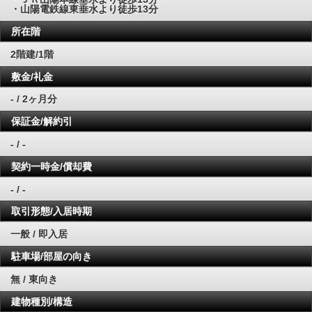
・山陽電鉄線東垂水より徒歩13分
所在階
2階建/1階
敷金/礼金
- / 2ヶ月分
保証金/解約引
- / -
契約一時金/償却費
- / -
取引形態/入居時期
一般 / 即入居
駐車場/部屋の向き
無 / 東向き
建物種別/構造