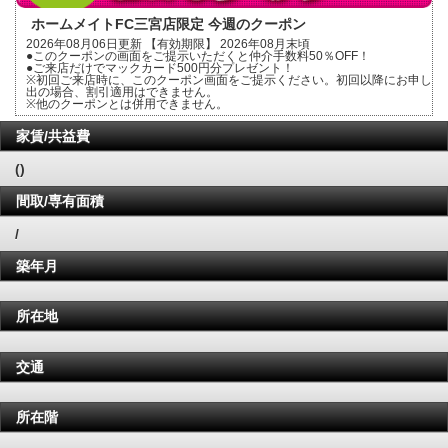
ホームメイトFC三宮店限定 今週のクーポン
2026年08月06日更新 【有効期限】 2026年08月末頃
●このクーポンの画面をご提示いただくと仲介手数料50％OFF！
●ご来店だけでマックカード500円分プレゼント！
※初回ご来店時に、このクーポン画面をご提示ください。初回以降にお申し
出の場合、割引適用はできません。
※他のクーポンとは併用できません。
家賃/共益費
()
間取/専有面積
/
築年月
所在地
交通
所在階