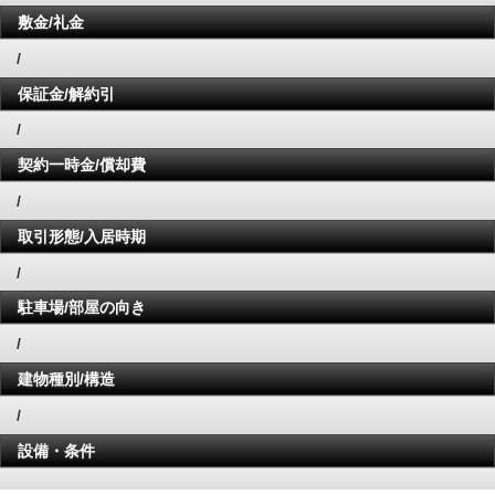
敷金/礼金
/
保証金/解約引
/
契約一時金/償却費
/
取引形態/入居時期
/
駐車場/部屋の向き
/
建物種別/構造
/
設備・条件