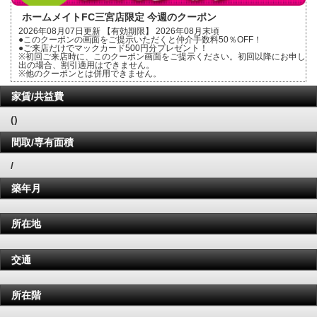
ホームメイトFC三宮店限定 今週のクーポン
2026年08月07日更新 【有効期限】 2026年08月末頃
●このクーポンの画面をご提示いただくと仲介手数料50％OFF！
●ご来店だけでマックカード500円分プレゼント！
※初回ご来店時に、このクーポン画面をご提示ください。初回以降にお申し
出の場合、割引適用はできません。
※他のクーポンとは併用できません。
家賃/共益費
()
間取/専有面積
/
築年月
所在地
交通
所在階