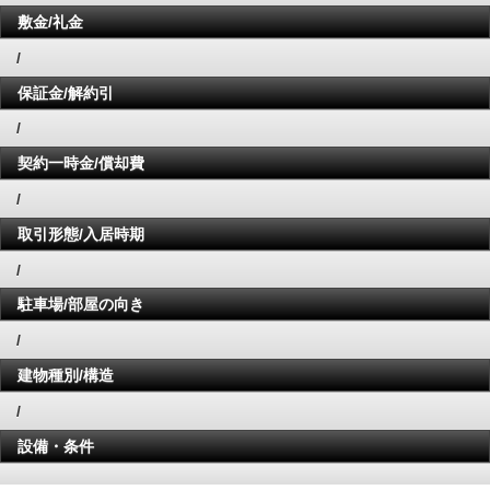
敷金/礼金
/
保証金/解約引
/
契約一時金/償却費
/
取引形態/入居時期
/
駐車場/部屋の向き
/
建物種別/構造
/
設備・条件