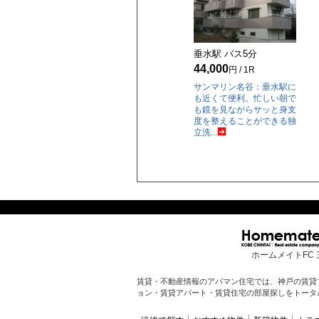
垂水駅 バス
5
分
44,000
円 / 1R
サンマリン名谷：垂水駅に
も近くて便利。忙しい朝で
も鏡を見ながらサッと身支
度を整えることができる独
立洗...
ホームメイトFC 
賃貸・不動産情報のアパマン住宅では、神戸の賃貸
ョン・賃貸アパート・賃貸住宅の部屋探しをトータ