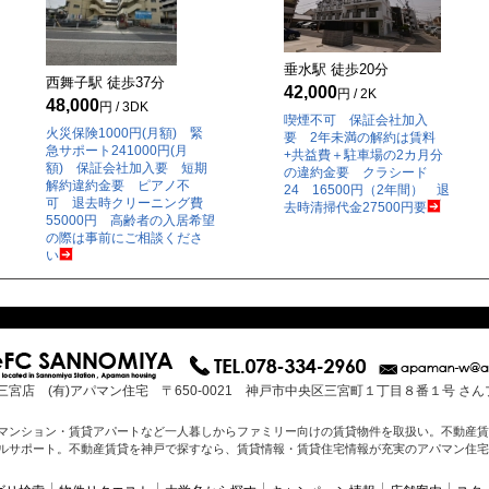
垂水駅 徒歩
20
分
西舞子駅 徒歩
37
分
42,000
円 / 2K
48,000
円 / 3DK
喫煙不可 保証会社加入
火災保険1000円(月額) 緊
要 2年未満の解約は賃料
急サポート241000円(月
+共益費＋駐車場の2カ月分
額) 保証会社加入要 短期
の違約金要 クラシード
解約違約金要 ピアノ不
24 16500円（2年間） 退
可 退去時クリーニング費
去時清掃代金27500円要
55000円 高齢者の入居希望
の際は事前にご相談くださ
い
三宮店 (有)アパマン住宅 〒650-0021 神戸市中央区三宮町１丁目８番１号 さ
マンション・賃貸アパートなど一人暮しからファミリー向けの賃貸物件を取扱い。不動産賃
ルサポート。不動産賃貸を神戸で探すなら、賃貸情報・賃貸住宅情報が充実のアパマン住宅