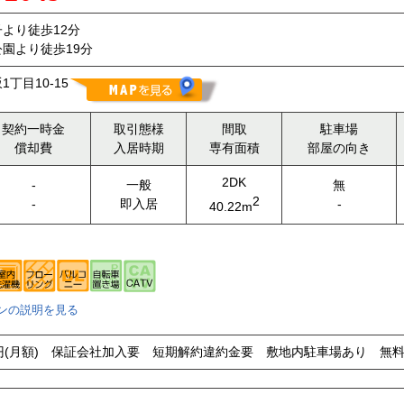
より徒歩12分
園より徒歩19分
丁目10-15
契約一時金
取引態様
間取
駐車場
償却費
入居時期
専有面積
部屋の向き
2DK
-
一般
無
2
-
即入居
-
40.22m
ンの説明を見る
00円(月額) 保証会社加入要 短期解約違約金要 敷地内駐車場あり 無