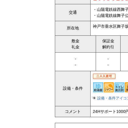
・山陽電鉄線西舞子
交通
・山陽電鉄線舞子公
神戸市垂水区舞子坂1
所在地
敷金
保証金
礼金
解約引
-
-
-
-
設備・条件
設備・条件アイコ
コメント
24Hサポート10