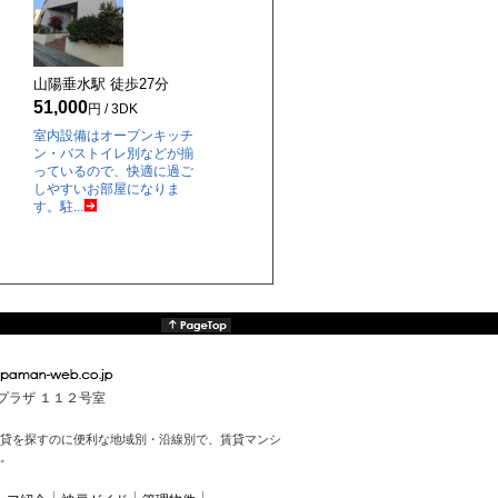
山陽垂水駅 徒歩
27
分
51,000
円 / 3DK
室内設備はオープンキッチ
ン・バストイレ別などが揃
っているので、快適に過ご
しやすいお部屋になりま
す。駐...
んプラザ １１２号室
貸を探すのに便利な地域別・沿線別で、賃貸マンシ
。