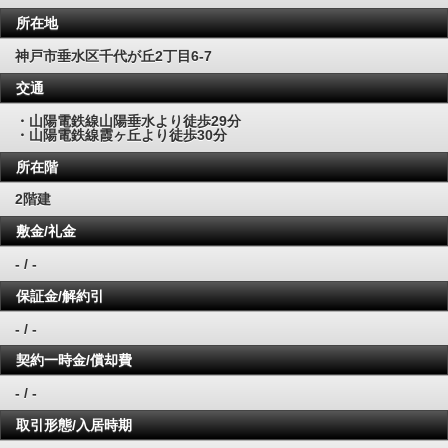
所在地
神戸市垂水区千代が丘2丁目6-7
交通
・山陽電鉄線山陽垂水より徒歩29分
・山陽電鉄線霞ヶ丘より徒歩30分
所在階
2階建
敷金/礼金
- / -
保証金/解約引
- / -
契約一時金/償却費
- / -
取引形態/入居時期