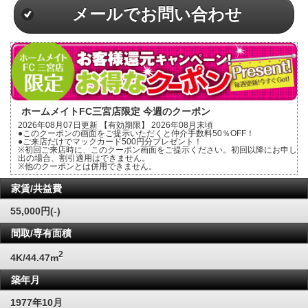
メールでお問い合わせ
ホームメイトFC三宮店限定 今週のクーポン
2026年08月07日更新 【有効期限】 2026年08月末頃
●このクーポンの画面をご提示いただくと仲介手数料50％OFF！
●ご来店だけでマックカード500円分プレゼント！
※初回ご来店時に、このクーポン画面をご提示ください。初回以降にお申し
出の場合、割引適用はできません。
※他のクーポンとは併用できません。
家賃/共益費
55,000円(-)
間取/専有面積
2
4K/44.47m
築年月
1977年10月