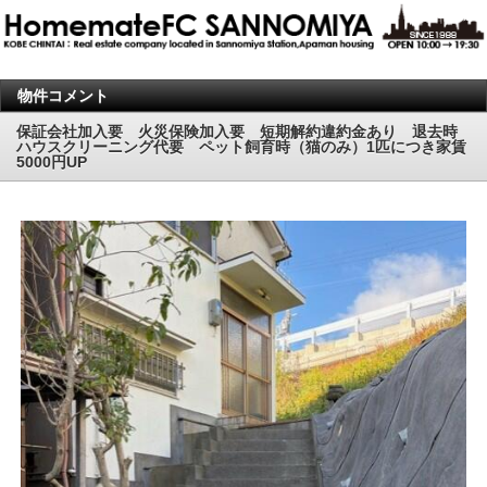
物件コメント
保証会社加入要 火災保険加入要 短期解約違約金あり 退去時
ハウスクリーニング代要 ペット飼育時（猫のみ）1匹につき家賃
5000円UP