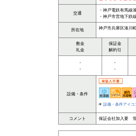
・神戸電鉄有馬線湊
交通
・神戸市営地下鉄
神戸市兵庫区湊川町
所在地
敷金
保証金
礼金
解約引
-
-
-
-
設備・条件
設備・条件アイコ
コメント
保証会社加入要 