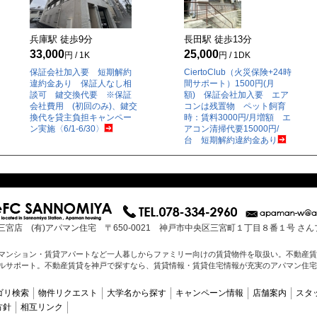
兵庫駅 徒歩
9
分
長田駅 徒歩
13
分
33,000
25,000
円 / 1K
円 / 1DK
保証会社加入要 短期解約
CiertoClub（火災保険+24時
違約金あり 保証人なし相
間サポート）1500円(月
談可 鍵交換代要 ※保証
額) 保証会社加入要 エア
会社費用 (初回のみ)、鍵交
コンは残置物 ペット飼育
換代を貸主負担キャンペー
時：賃料3000円/月増額 エ
ン実施〈6/1-6/30〉
アコン清掃代要15000円/
台 短期解約違約金あり
三宮店 (有)アパマン住宅 〒650-0021 神戸市中央区三宮町１丁目８番１号 さ
マンション・賃貸アパートなど一人暮しからファミリー向けの賃貸物件を取扱い。不動産賃
ルサポート。不動産賃貸を神戸で探すなら、賃貸情報・賃貸住宅情報が充実のアパマン住宅
ゴリ検索
物件リクエスト
大学名から探す
キャンペーン情報
店舗案内
スタ
方針
相互リンク