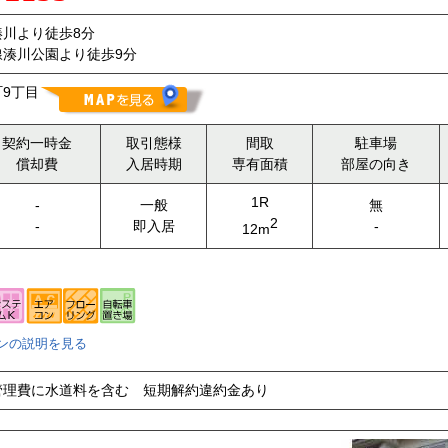
川より徒歩8分
線湊川公園より徒歩9分
9丁目
契約一時金
取引態様
間取
駐車場
償却費
入居時期
専有面積
部屋の向き
1R
-
一般
無
2
-
即入居
-
12m
ンの説明を見る
管理費に水道料を含む 短期解約違約金あり