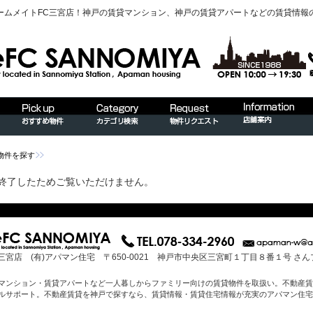
ームメイトFC三宮店！神戸の賃貸マンション、神戸の賃貸アパートなどの賃貸情報
物件を探す
終了したためご覧いただけません。
三宮店 (有)アパマン住宅 〒650-0021 神戸市中央区三宮町１丁目８番１号 さ
マンション・賃貸アパートなど一人暮しからファミリー向けの賃貸物件を取扱い。不動産賃
ルサポート。不動産賃貸を神戸で探すなら、賃貸情報・賃貸住宅情報が充実のアパマン住宅