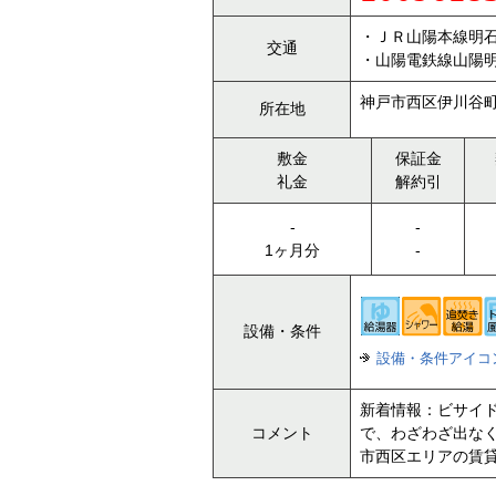
・ＪＲ山陽本線明石
交通
・山陽電鉄線山陽明
神戸市西区伊川谷
所在地
敷金
保証金
礼金
解約引
-
-
1ヶ月分
-
設備・条件
設備・条件アイコ
新着情報：ビサイ
コメント
で、わざわざ出な
市西区エリアの賃貸