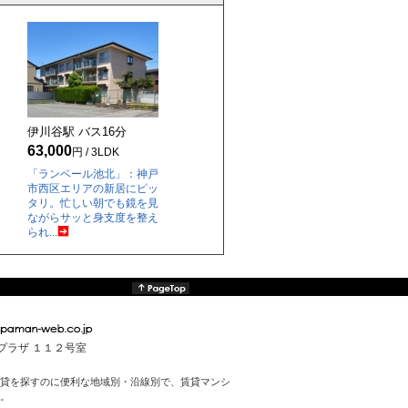
伊川谷駅 バス
16
分
63,000
円 / 3LDK
「ランベール池北」：神戸
市西区エリアの新居にピッ
タリ。忙しい朝でも鏡を見
ながらサッと身支度を整え
られ...
んプラザ １１２号室
貸を探すのに便利な地域別・沿線別で、賃貸マンシ
。