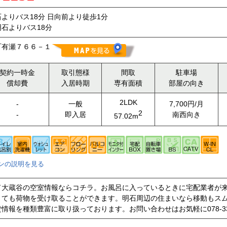
よりバス18分 日向前より徒歩1分
石よりバス18分
町有瀬７６６－１
契約一時金
取引態様
間取
駐車場
償却費
入居時期
専有面積
部屋の向き
2LDK
-
一般
7,700円/月
2
-
即入居
南西向き
57.02m
ンの説明を見る
ド大蔵谷の空室情報ならコチラ。お風呂に入っているときに宅配業者が
くても荷物を受け取ることができます。明石周辺の住まいなら移動もス
情報を種類豊富に取り扱っております。お問い合わせはお気軽に078-334