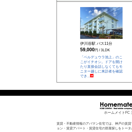
伊川谷駅 バス
11
分
59,000
円 / 3LDK
「ベルデュウラ池上」のこ
こがイチオシ。ドアを開け
たり直接会話しなくてもモ
ニター越しに来訪者を確認
でき...
ホームメイトFC 
賃貸・不動産情報のアパマン住宅では、神戸の賃貸
ョン・賃貸アパート・賃貸住宅の部屋探しをトータ