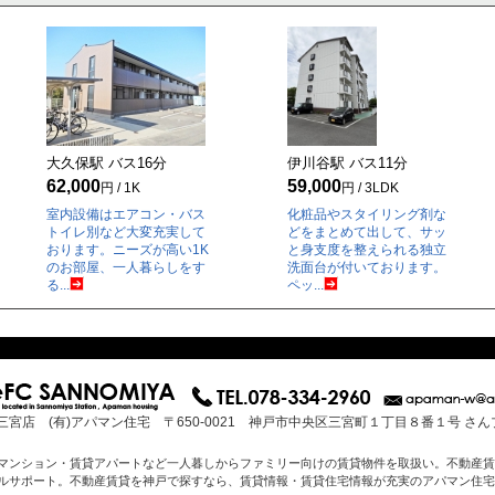
大久保駅 バス
16
分
伊川谷駅 バス
11
分
62,000
59,000
円 / 1K
円 / 3LDK
室内設備はエアコン・バス
化粧品やスタイリング剤な
トイレ別など大変充実して
どをまとめて出して、サッ
おります。ニーズが高い1K
と身支度を整えられる独立
のお部屋、一人暮らしをす
洗面台が付いております。
る...
ペッ...
三宮店 (有)アパマン住宅 〒650-0021 神戸市中央区三宮町１丁目８番１号 さ
マンション・賃貸アパートなど一人暮しからファミリー向けの賃貸物件を取扱い。不動産賃
ルサポート。不動産賃貸を神戸で探すなら、賃貸情報・賃貸住宅情報が充実のアパマン住宅