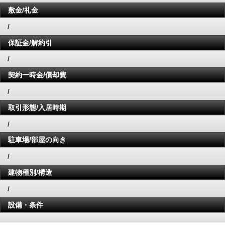
敷金/礼金
/
保証金/解約引
/
契約一時金/償却費
/
取引形態/入居時期
/
駐車場/部屋の向き
/
建物種別/構造
/
設備・条件