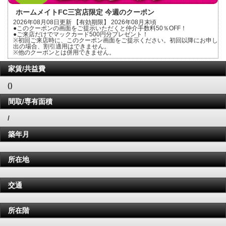
ホームメイトFC三宮店限定 今週のクーポン
2026年08月08日更新 【有効期限】 2026年08月末頃
●このクーポンの画面をご提示いただくと仲介手数料50％OFF！
●ご来店だけでマックカード500円分プレゼント！
※初回ご来店時に、このクーポン画面をご提示ください。初回以降にお申し
出の場合、割引適用はできません。
※他のクーポンとは併用できません。
家賃/共益費
()
間取/専有面積
/
築年月
所在地
交通
所在階