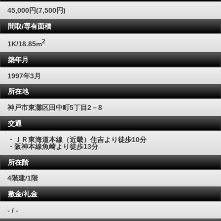
45,000円(7,500円)
間取/専有面積
2
1K/18.85m
築年月
1997年3月
所在地
神戸市東灘区田中町5丁目2－8
交通
・ＪＲ東海道本線（近畿）住吉より徒歩10分
・阪神本線魚崎より徒歩13分
所在階
4階建/1階
敷金/礼金
- / -