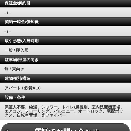
保証金/解約引
- / -
契約一時金/償却費
- / -
取引形態/入居時期
一般 / 即入居
駐車場/部屋の向き
無 / 東向き
建物種別/構造
アパート / 鉄骨ALC
設備・条件
保証人不要、給湯、シャワー、トイレ/風呂別、室内洗濯機置場、
エアコン、フローリング、バルコニー、オートロック、宅配ボッ
クス、自転車置場、光ファイバー