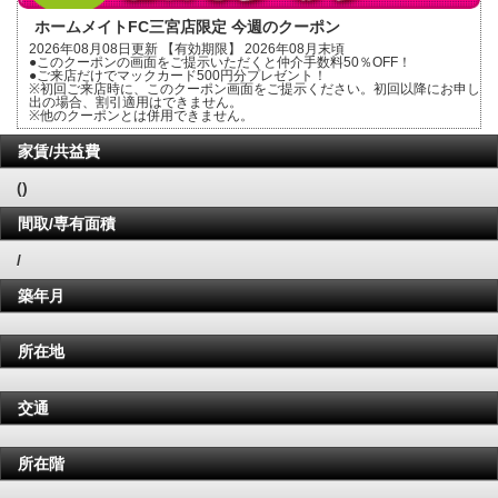
ホームメイトFC三宮店限定 今週のクーポン
2026年08月08日更新 【有効期限】 2026年08月末頃
●このクーポンの画面をご提示いただくと仲介手数料50％OFF！
●ご来店だけでマックカード500円分プレゼント！
※初回ご来店時に、このクーポン画面をご提示ください。初回以降にお申し
出の場合、割引適用はできません。
※他のクーポンとは併用できません。
家賃/共益費
()
間取/専有面積
/
築年月
所在地
交通
所在階