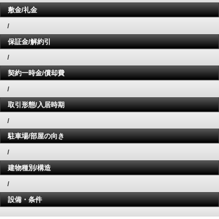
敷金/礼金
/
保証金/解約引
/
契約一時金/償却費
/
取引形態/入居時期
/
駐車場/部屋の向き
/
建物種別/構造
/
設備・条件