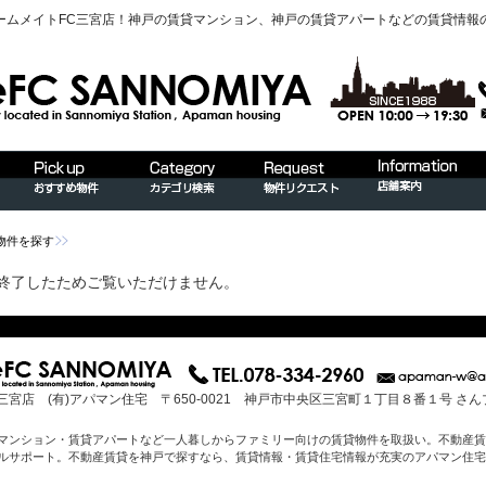
ームメイトFC三宮店！神戸の賃貸マンション、神戸の賃貸アパートなどの賃貸情報
物件を探す
終了したためご覧いただけません。
三宮店 (有)アパマン住宅 〒650-0021 神戸市中央区三宮町１丁目８番１号 さ
マンション・賃貸アパートなど一人暮しからファミリー向けの賃貸物件を取扱い。不動産賃
ルサポート。不動産賃貸を神戸で探すなら、賃貸情報・賃貸住宅情報が充実のアパマン住宅