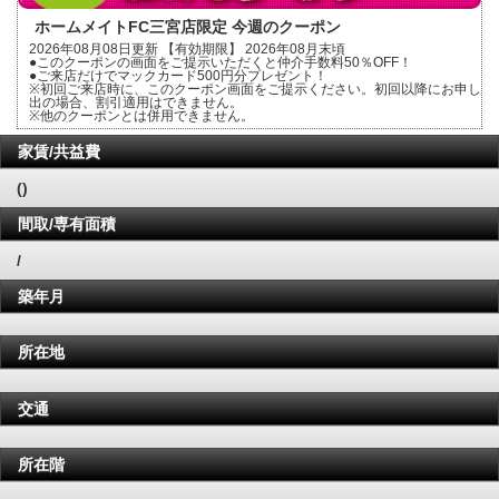
ホームメイトFC三宮店限定 今週のクーポン
2026年08月08日更新 【有効期限】 2026年08月末頃
●このクーポンの画面をご提示いただくと仲介手数料50％OFF！
●ご来店だけでマックカード500円分プレゼント！
※初回ご来店時に、このクーポン画面をご提示ください。初回以降にお申し
出の場合、割引適用はできません。
※他のクーポンとは併用できません。
家賃/共益費
()
間取/専有面積
/
築年月
所在地
交通
所在階