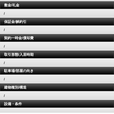
敷金/礼金
/
保証金/解約引
/
契約一時金/償却費
/
取引形態/入居時期
/
駐車場/部屋の向き
/
建物種別/構造
/
設備・条件