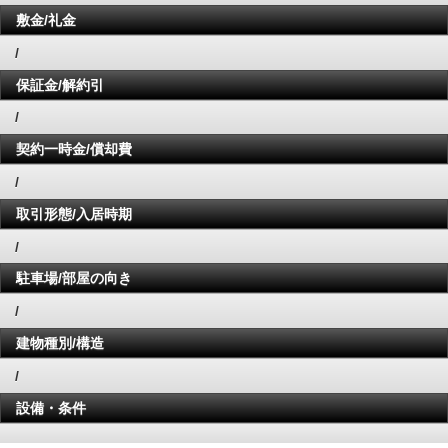
敷金/礼金
/
保証金/解約引
/
契約一時金/償却費
/
取引形態/入居時期
/
駐車場/部屋の向き
/
建物種別/構造
/
設備・条件