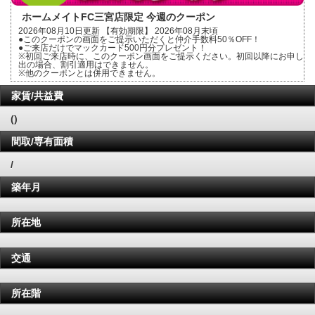
ホームメイトFC三宮店限定 今週のクーポン
2026年08月10日更新 【有効期限】 2026年08月末頃
●このクーポンの画面をご提示いただくと仲介手数料50％OFF！
●ご来店だけでマックカード500円分プレゼント！
※初回ご来店時に、このクーポン画面をご提示ください。初回以降にお申し
出の場合、割引適用はできません。
※他のクーポンとは併用できません。
家賃/共益費
()
間取/専有面積
/
築年月
所在地
交通
所在階